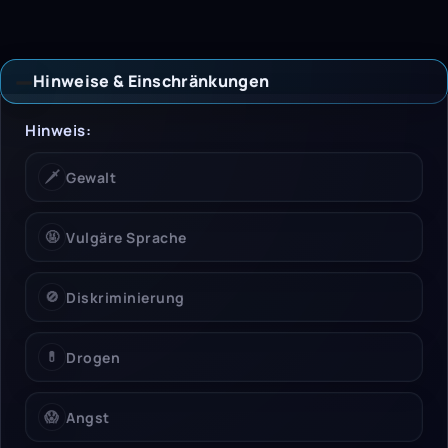
Hinweise & Einschränkungen
Hinweise & Einschrän
Hinweis:
🗡️
Gewalt
🤬
Vulgäre Sprache
🚫
Diskriminierung
💊
Drogen
😱
Angst