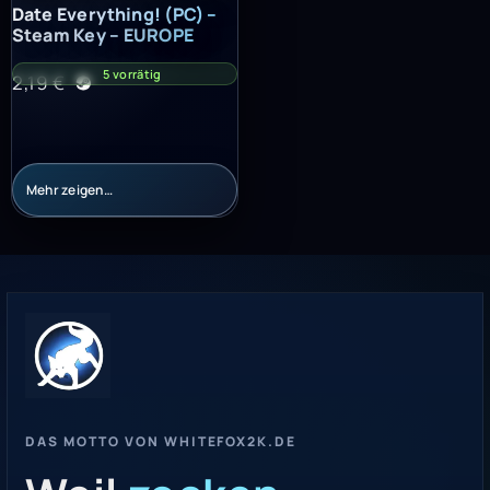
Date Everything! (PC) – Steam Key – EUROPE
Date Everything! (PC) –
Steam Key – EUROPE
5 vorrätig
2,19
€
Mehr zeigen…
DAS MOTTO VON WHITEFOX2K.DE