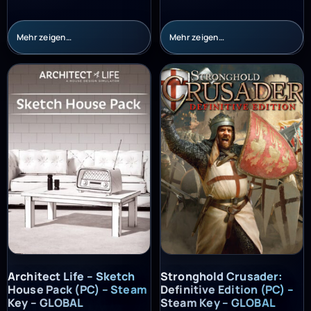
Mehr zeigen…
Mehr zeigen…
Architect Life – Sketch House Pack (PC) – Steam Key – GLOBAL
Stronghold Crusader: Definitiv
Architect Life – Sketch
Stronghold Crusader:
House Pack (PC) – Steam
Definitive Edition (PC) –
Key – GLOBAL
Steam Key – GLOBAL