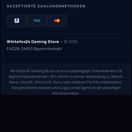
AKZEPTIERTE ZAHLUNGSMETHODEN
Whitefox2k Gaming Store
• ©
2026
FAQ
2% DMSG Bayern
Kontakt
Whitefox2k Gaming Store ist ein unabhängiger Onlinehändler für
digitale Spielelizenzen. Wir stehen in keiner Verbindung zu Steam,
Valve, Ubisoft, Microsoft, Sony oder anderen Plattformbetreibern.
Alle genannten Marken und Logos sind Eigentum der jeweiligen
Rechteinhaber.
Sicherheitsprüfung:
whitefox2k.de auf ScamAdviser prüfen
(
100/100
Stand 31. Mai 2026)