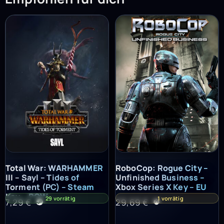
Total War: WARHAMMER III – Sayl – Tides of Torment (PC) – St
RoboCop: Rogue City – Unfinish
Total War: WARHAMMER
RoboCop: Rogue City –
III – Sayl – Tides of
Unfinished Business –
Torment (PC) – Steam
Xbox Series X Key – EU
Key – ROW
29 vorrätig
1 vorrätig
7,29
€
29,69
€