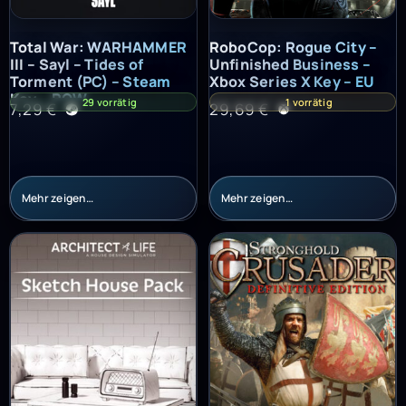
Total War: WARHAMMER III – Sayl – Tides of Torment (PC) – St
RoboCop: Rogue City – Unfinish
Total War: WARHAMMER
RoboCop: Rogue City –
III – Sayl – Tides of
Unfinished Business –
Torment (PC) – Steam
Xbox Series X Key – EU
Key – ROW
29 vorrätig
1 vorrätig
7,29
€
29,69
€
Mehr zeigen…
Mehr zeigen…