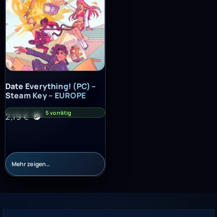
Date Everything! (PC) – Steam Key – EUROPE
Date Everything! (PC) –
Steam Key – EUROPE
5 vorrätig
2,19
€
Mehr zeigen…