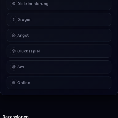
🚫
Diskriminierung
💊
Drogen
😱
Angst
🎲
Glücksspiel
🔞
Sex
🌐
Online
Rezensionen