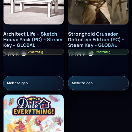
Architect Life – Sketch House Pack (PC) – Steam Key – GLOBAL
Stronghold Crusader: Definitiv
Architect Life – Sketch
Stronghold Crusader:
House Pack (PC) – Steam
Definitive Edition (PC) –
Key – GLOBAL
Steam Key – GLOBAL
2 vorrätig
500 vorrätig
2,89
€
12,59
€
Mehr zeigen…
Mehr zeigen…