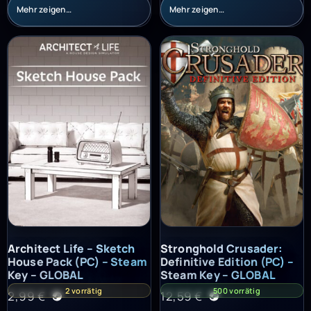
Mehr zeigen…
Mehr zeigen…
Architect Life – Sketch House Pack (PC) – Steam Key – GLOBAL
Stronghold Crusader: Definitiv
Architect Life – Sketch
Stronghold Crusader:
House Pack (PC) – Steam
Definitive Edition (PC) –
Key – GLOBAL
Steam Key – GLOBAL
2 vorrätig
500 vorrätig
2,99
€
12,59
€