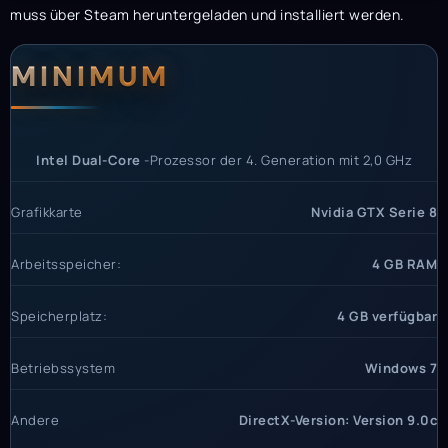
muss über Steam heruntergeladen und installiert werden.
Systemanforderunge
Systemvoraussetzun
MINIMUM
Intel Dual-Core
-Prozessor der 4. Generation mit 2,0 GHz
Grafikkarte
Nvidia GTX Serie 8
Arbeitsspeicher:
4 GB RAM
Speicherplatz:
4 GB verfügbar
Betriebssystem
Windows 7
Andere
DirectX-Version: Version 9.0c