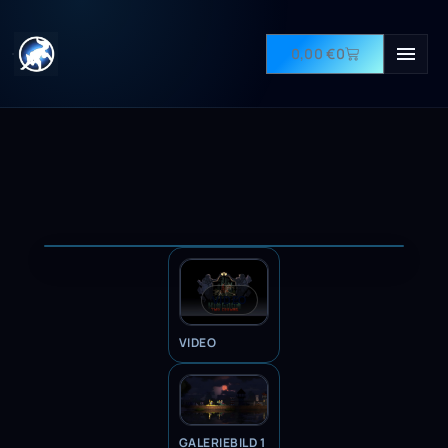
0,00
€
0
VIDEO
VIDEO
GALERIEBILD 1