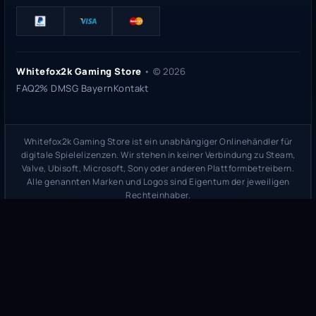
Whitefox2k Gaming Store
• ©
2026
FAQ
2% DMSG Bayern
Kontakt
Whitefox2k Gaming Store ist ein unabhängiger Onlinehändler für
digitale Spielelizenzen. Wir stehen in keiner Verbindung zu Steam,
Valve, Ubisoft, Microsoft, Sony oder anderen Plattformbetreibern.
Alle genannten Marken und Logos sind Eigentum der jeweiligen
Rechteinhaber.
Sicherheitsprüfung:
whitefox2k.de auf ScamAdviser prüfen
(
100/100
Stand 31. Mai 2026)
Trustpilot