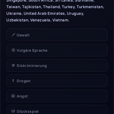
Singapore, South Africa, Sri Lanka, Suriname,
Taiwan, Tajikistan, Thailand, Turkey, Turkmenistan,
Ukraine, United Arab Emirates, Uruguay,
Uzbekistan, Venezuela, Vietnam.
🗡️
Gewalt
🤬
Vulgäre Sprache
🚫
Diskriminierung
💊
Drogen
😱
Angst
🎲
Glücksspiel