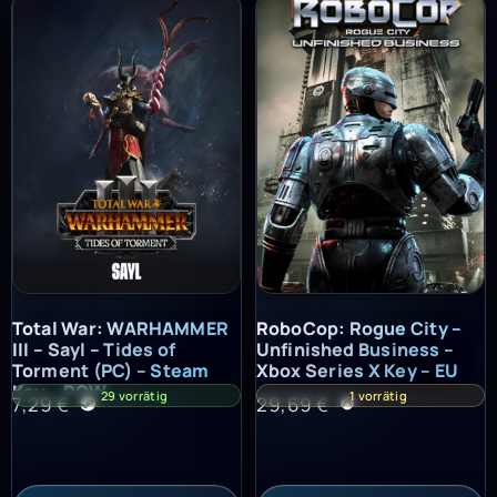
Total War: WARHAMMER III – Sayl – Tides of Torment (PC) – St
RoboCop: Rogue City – Unfinish
Total War: WARHAMMER
RoboCop: Rogue City –
III – Sayl – Tides of
Unfinished Business –
Torment (PC) – Steam
Xbox Series X Key – EU
Key – ROW
29 vorrätig
1 vorrätig
7,29
€
29,69
€