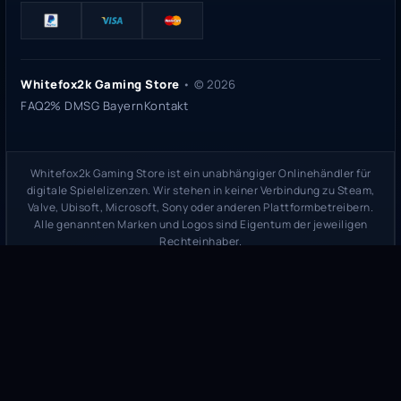
Whitefox2k Gaming Store
• ©
2026
FAQ
2% DMSG Bayern
Kontakt
Whitefox2k Gaming Store ist ein unabhängiger Onlinehändler für
digitale Spielelizenzen. Wir stehen in keiner Verbindung zu Steam,
Valve, Ubisoft, Microsoft, Sony oder anderen Plattformbetreibern.
Alle genannten Marken und Logos sind Eigentum der jeweiligen
Rechteinhaber.
Sicherheitsprüfung:
whitefox2k.de auf ScamAdviser prüfen
(
100/100
Stand 31. Mai 2026)
Trustpilot