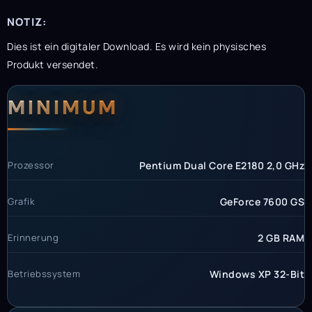
NOTIZ:
Dies ist ein digitaler Download. Es wird kein physisches
Produkt versendet.
Systemanforderunge
Systemvoraussetzun
MINIMUM
Prozessor
Pentium Dual Core E2180 2,0 GHz
Grafik
GeForce 7600 GS
Erinnerung
2 GB RAM
Betriebssystem
Windows XP 32-Bit