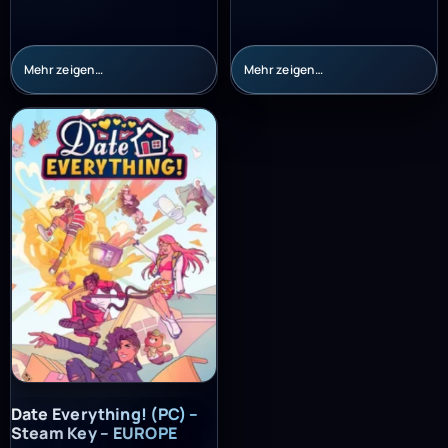
Mehr zeigen…
Mehr zeigen…
Date Everything! (PC) – Steam Key – EUROPE
Date Everything! (PC) –
Steam Key – EUROPE