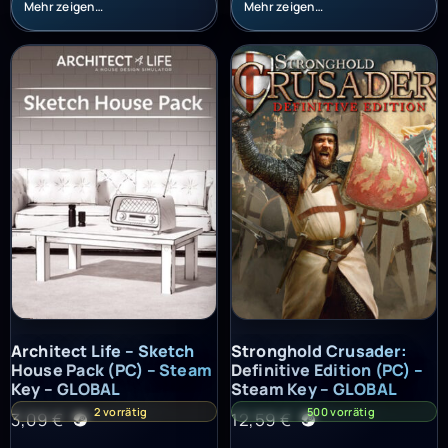
Mehr zeigen…
Mehr zeigen…
Architect Life – Sketch House Pack (PC) – Steam Key – GLOBAL
Stronghold Crusader: Definitiv
Architect Life – Sketch
Stronghold Crusader:
House Pack (PC) – Steam
Definitive Edition (PC) –
Key – GLOBAL
Steam Key – GLOBAL
2 vorrätig
500 vorrätig
3,09
€
12,59
€