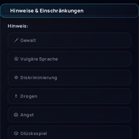
Hinweise & Einschränkungen
Hinweise & Einschrän
Hinweis:
🗡️
Gewalt
🤬
Vulgäre Sprache
🚫
Diskriminierung
💊
Drogen
😱
Angst
🎲
Glücksspiel