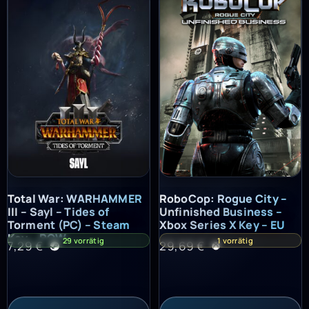
Total War: WARHAMMER III – Sayl – Tides of Torment (PC) – St
RoboCop: Rogue City – Unfinish
Total War: WARHAMMER
RoboCop: Rogue City –
III – Sayl – Tides of
Unfinished Business –
Torment (PC) – Steam
Xbox Series X Key – EU
Key – ROW
29 vorrätig
1 vorrätig
7,29
€
29,69
€