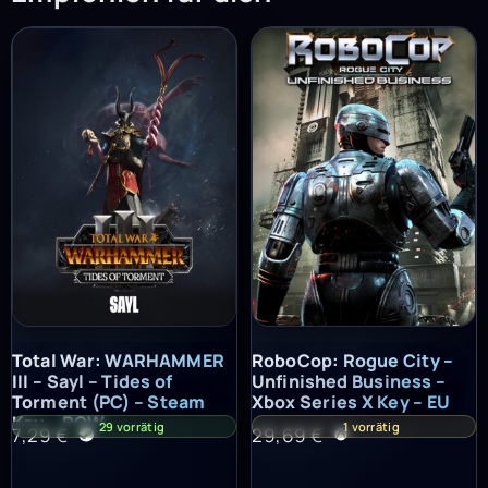
Total War: WARHAMMER III – Sayl – Tides of Torment (PC) – St
RoboCop: Rogue City – Unfinish
Total War: WARHAMMER
RoboCop: Rogue City –
III – Sayl – Tides of
Unfinished Business –
Torment (PC) – Steam
Xbox Series X Key – EU
Key – ROW
29 vorrätig
1 vorrätig
7,29
€
29,69
€