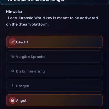
Hinweise & Einschrän
Hinweis:
Lego Jurassic World key is meant to be activated
on the Steam platform.
🗡️
Gewalt
🤬
Vulgäre Sprache
🚫
Diskriminierung
💊
Drogen
😱
Angst