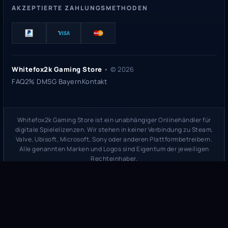
AKZEPTIERTE ZAHLUNGSMETHODEN
Whitefox2k Gaming Store
• ©
2026
FAQ
2% DMSG Bayern
Kontakt
Whitefox2k Gaming Store ist ein unabhängiger Onlinehändler für
digitale Spielelizenzen. Wir stehen in keiner Verbindung zu Steam,
Valve, Ubisoft, Microsoft, Sony oder anderen Plattformbetreibern.
Alle genannten Marken und Logos sind Eigentum der jeweiligen
Rechteinhaber.
Sicherheitsprüfung:
whitefox2k.de auf ScamAdviser prüfen
(
100/100
Stand 31. Mai 2026)