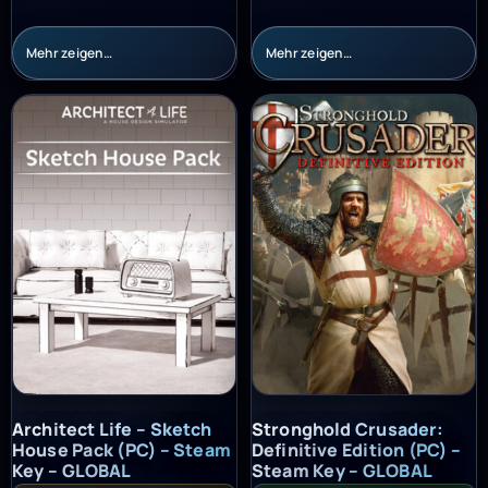
Mehr zeigen…
Mehr zeigen…
Architect Life – Sketch House Pack (PC) – Steam Key – GLOBAL
Stronghold Crusader: Definitiv
Architect Life – Sketch
Stronghold Crusader:
House Pack (PC) – Steam
Definitive Edition (PC) –
Key – GLOBAL
Steam Key – GLOBAL