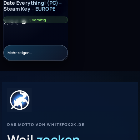
Date Everything! (PC) – Steam Key – EUROPE
Date Everything! (PC) –
Steam Key – EUROPE
5 vorrätig
2,19
€
Mehr zeigen…
DAS MOTTO VON WHITEFOX2K.DE
Weil
zocken