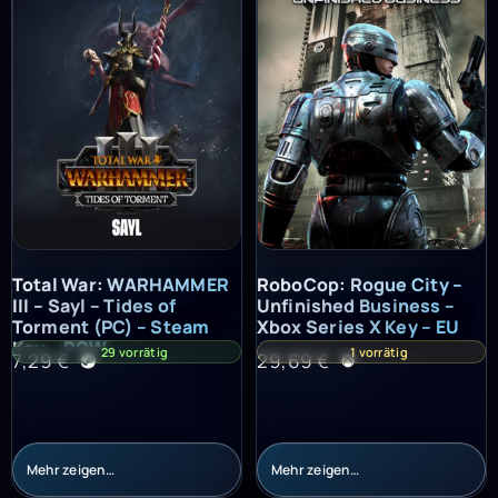
Total War: WARHAMMER III – Sayl – Tides of Torment (PC) – St
RoboCop: Rogue City – Unfinish
Total War: WARHAMMER
RoboCop: Rogue City –
III – Sayl – Tides of
Unfinished Business –
Torment (PC) – Steam
Xbox Series X Key – EU
Key – ROW
29 vorrätig
1 vorrätig
7,29
€
29,69
€
Mehr zeigen…
Mehr zeigen…