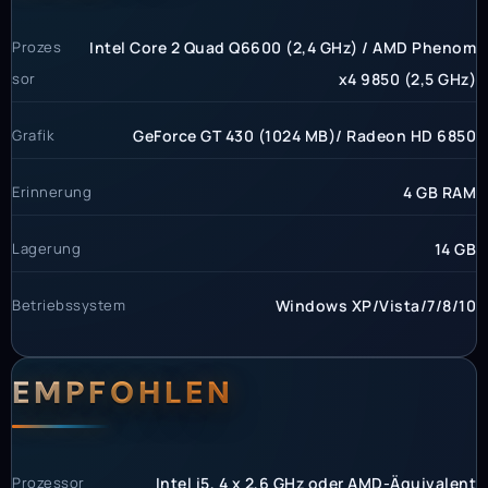
Prozes
Intel Core 2 Quad Q6600 (2,4 GHz) / AMD Phenom
sor
x4 9850 (2,5 GHz)
Grafik
GeForce GT 430 (1024 MB)/ Radeon HD 6850
Erinnerung
4 GB RAM
Lagerung
14 GB
Betriebssystem
Windows XP/Vista/7/8/10
EMPFOHLEN
Prozessor
Intel i5, 4 x 2,6 GHz oder AMD-Äquivalent