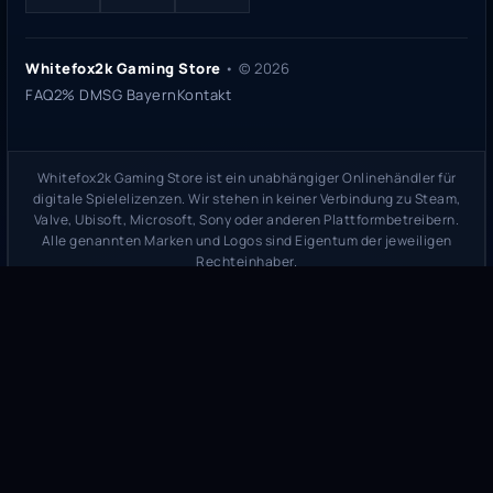
Whitefox2k Gaming Store
• ©
2026
FAQ
2% DMSG Bayern
Kontakt
Whitefox2k Gaming Store ist ein unabhängiger Onlinehändler für
digitale Spielelizenzen. Wir stehen in keiner Verbindung zu Steam,
Valve, Ubisoft, Microsoft, Sony oder anderen Plattformbetreibern.
Alle genannten Marken und Logos sind Eigentum der jeweiligen
Rechteinhaber.
Sicherheitsprüfung:
whitefox2k.de auf ScamAdviser prüfen
(
100/100
Stand 31. Mai 2026)
Trustpilot