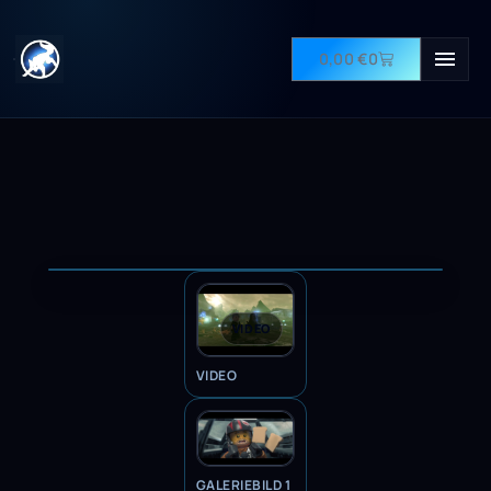
0,00
€
0
VIDEO
VIDEO
GALERIEBILD 1