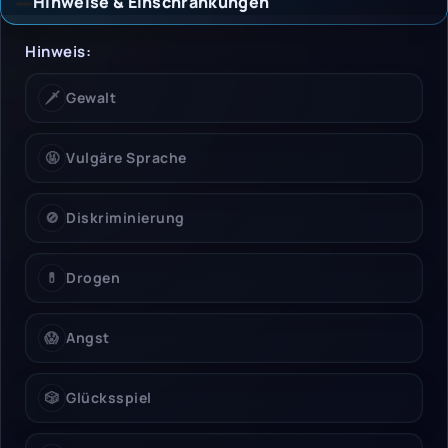
Hinweise & Einschränkungen
Hinweise & Einschrän
Hinweis:
🗡️
Gewalt
🤬
Vulgäre Sprache
🚫
Diskriminierung
💊
Drogen
😱
Angst
🎲
Glücksspiel