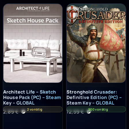
Architect Life – Sketch House Pack (PC) – Steam Key – GLOBAL
Stronghold Crusader: Definitiv
Architect Life – Sketch
Stronghold Crusader:
House Pack (PC) – Steam
Definitive Edition (PC) –
Key – GLOBAL
Steam Key – GLOBAL
2 vorrätig
500 vorrätig
2,89
€
12,59
€