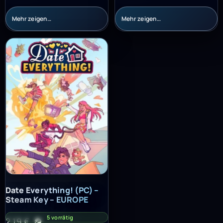
Mehr zeigen…
Mehr zeigen…
Date Everything! (PC) – Steam Key – EUROPE
Date Everything! (PC) –
Steam Key – EUROPE
5 vorrätig
2,19
€