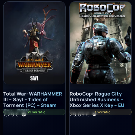
Total War: WARHAMMER III – Sayl – Tides of Torment (PC) – St
RoboCop: Rogue City – Unfinish
Total War: WARHAMMER
RoboCop: Rogue City –
III – Sayl – Tides of
Unfinished Business –
Torment (PC) – Steam
Xbox Series X Key – EU
Key – ROW
29 vorrätig
1 vorrätig
7,29
€
29,69
€