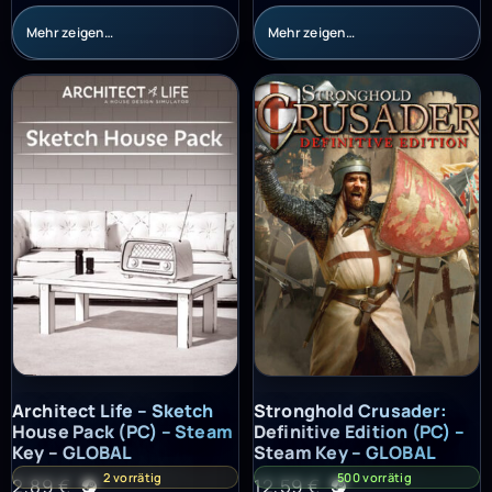
Mehr zeigen…
Mehr zeigen…
Architect Life – Sketch House Pack (PC) – Steam Key – GLOBAL
Stronghold Crusader: Definitiv
Architect Life – Sketch
Stronghold Crusader:
House Pack (PC) – Steam
Definitive Edition (PC) –
Key – GLOBAL
Steam Key – GLOBAL
2 vorrätig
500 vorrätig
2,89
€
12,59
€