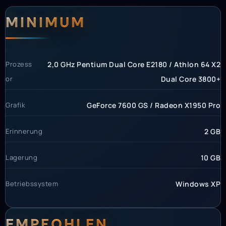
Systemanforderunge
Systemvoraussetzun
MINIMUM
Prozess
2,0 GHz Pentium Dual Core E2180 / Athlon 64 X2
or
Dual Core 3800+
Grafik
GeForce 7600 GS / Radeon X1950 Pro
Erinnerung
2 GB
Lagerung
10 GB
Betriebssystem
Windows XP
EMPFOHLEN