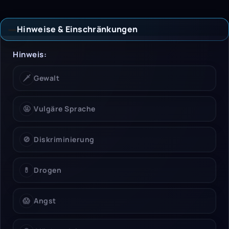
Hinweise & Einschränkungen
Hinweise & Einschrän
Hinweis:
🗡️
Gewalt
🤬
Vulgäre Sprache
🚫
Diskriminierung
💊
Drogen
😱
Angst