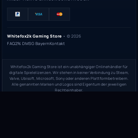
Whitefox2k Gaming Store
• ©
2026
FAQ
2% DMSG Bayern
Kontakt
Whitefox2k Gaming Store ist ein unabhängiger Onlinehändler für
digitale Spielelizenzen. Wir stehen in keiner Verbindung zu Steam,
Valve, Ubisoft, Microsoft, Sony oder anderen Plattformbetreibern.
Alle genannten Marken und Logos sind Eigentum der jeweiligen
Rechteinhaber.
Sicherheitsprüfung:
whitefox2k.de auf ScamAdviser prüfen
(
100/100
Stand 31. Mai 2026)
Trustpilot