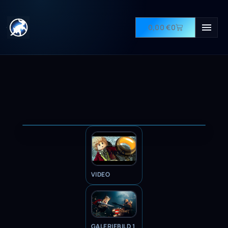
0,00
€
0
VIDEO
VIDEO
GALERIEBILD 1