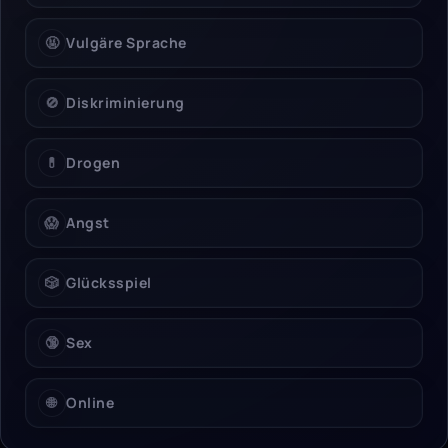
🤬
Vulgäre Sprache
🚫
Diskriminierung
💊
Drogen
😱
Angst
🎲
Glücksspiel
🔞
Sex
🌐
Online