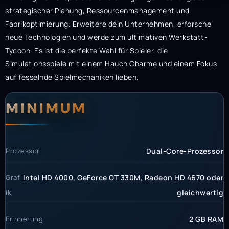
strategischer Planung, Ressourcenmanagement und
Fabrikoptimierung. Erweitere dein Unternehmen, erforsche
neue Technologien und werde zum ultimativen Werkstatt-
Tycoon. Es ist die perfekte Wahl für Spieler, die
Simulationsspiele mit einem Hauch Charme und einem Fokus
auf fesselnde Spielmechaniken lieben.
Systemanforderunge
Systemvoraussetzun
MINIMUM
Prozessor
Dual-Core-Prozessor
Graf
Intel HD 4000, GeForce GT 330M, Radeon HD 4670 oder
ik
gleichwertig
Erinnerung
2 GB RAM