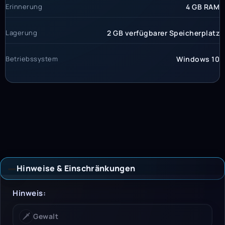
Erinnerung
4 GB RAM
Lagerung
2 GB verfügbarer Speicherplatz
Betriebssystem
Windows 10
Hinweise & Einschränkungen
Hinweise & Einschrän
Hinweis:
🗡️
Gewalt