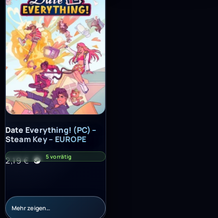
Date Everything! (PC) – Steam Key – EUROPE
Date Everything! (PC) –
Steam Key – EUROPE
5 vorrätig
2,19
€
Mehr zeigen…