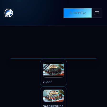
0,00
€
0
VIDEO
VIDEO
GALERIEBILD 1