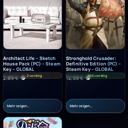
Architect Life – Sketch House Pack (PC) – Steam Key – GLOBAL
Stronghold Crusader: Definitiv
Architect Life – Sketch
Stronghold Crusader:
House Pack (PC) – Steam
Definitive Edition (PC) –
Key – GLOBAL
Steam Key – GLOBAL
2 vorrätig
500 vorrätig
2,89
€
12,59
€
Mehr zeigen…
Mehr zeigen…