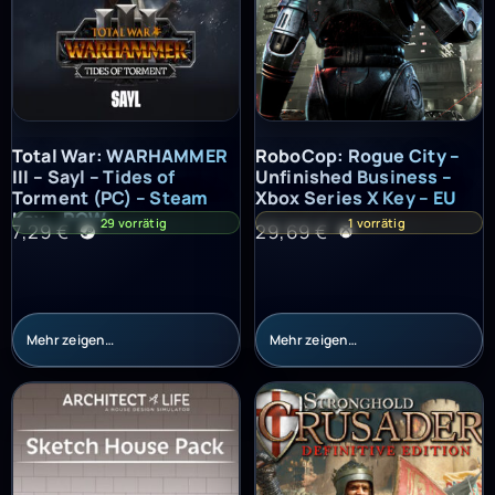
Total War: WARHAMMER III – Sayl – Tides of Torment (PC) – St
RoboCop: Rogue City – Unfinish
Total War: WARHAMMER
RoboCop: Rogue City –
III – Sayl – Tides of
Unfinished Business –
Torment (PC) – Steam
Xbox Series X Key – EU
Key – ROW
29 vorrätig
1 vorrätig
7,29
€
29,69
€
Mehr zeigen…
Mehr zeigen…