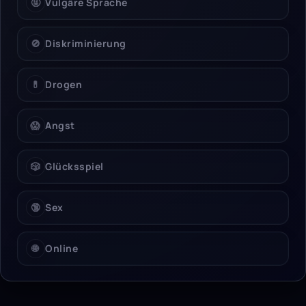
🤬
Vulgäre Sprache
🚫
Diskriminierung
💊
Drogen
😱
Angst
🎲
Glücksspiel
🔞
Sex
🌐
Online