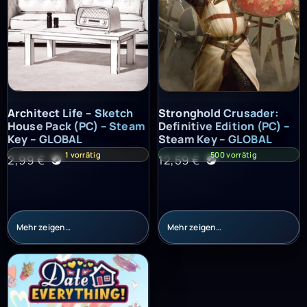
Architect Life – Sketch House Pack (PC) – Steam Key – GLOBAL
Stronghold Crusader: Definitiv
Architect Life – Sketch
Stronghold Crusader:
House Pack (PC) – Steam
Definitive Edition (PC) –
Key – GLOBAL
Steam Key – GLOBAL
1 vorrätig
500 vorrätig
2,99
€
12,59
€
Mehr zeigen…
Mehr zeigen…