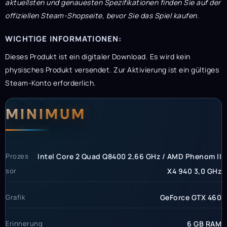
aktuellsten und genauesten Spezifikationen finden Sie auf der
offiziellen Steam-Shopseite, bevor Sie das Spiel kaufen.
WICHTIGE INFORMATIONEN:
Dieses Produkt ist ein digitaler Download. Es wird kein
physisches Produkt versendet. Zur Aktivierung ist ein gültiges
Steam-Konto erforderlich.
Systemanforderunge
Systemvoraussetzun
MINIMUM
Prozes
Intel Core 2 Quad Q8400 2,66 GHz / AMD Phenom II
sor
X4 940 3,0 GHz
Grafik
GeForce GTX 460
Erinnerung
6 GB RAM