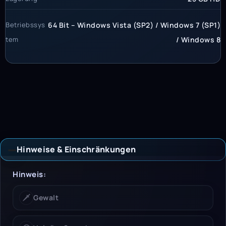
Betriebssys
64 Bit – Windows Vista (SP2) / Windows 7 (SP1)
tem
/ Windows 8
Hinweise & Einschränkungen
Hinweise & Einschrän
Hinweis:
🗡️
Gewalt