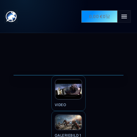
0,00
€
0
VIDEO
VIDEO
GALERIEBILD 1