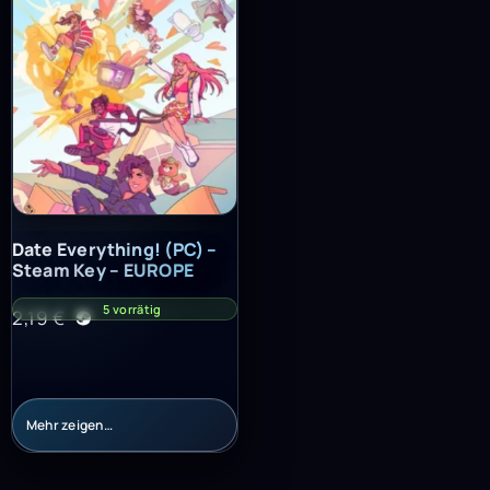
Date Everything! (PC) – Steam Key – EUROPE
Date Everything! (PC) –
Steam Key – EUROPE
5 vorrätig
2,19
€
Mehr zeigen…