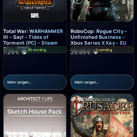
Total War: WARHAMMER III – Sayl – Tides of Torment (PC) – St
RoboCop: Rogue City – Unfinish
Total War: WARHAMMER
RoboCop: Rogue City –
III – Sayl – Tides of
Unfinished Business –
Torment (PC) – Steam
Xbox Series X Key – EU
Key – ROW
29 vorrätig
1 vorrätig
7,29
€
29,69
€
Mehr zeigen…
Mehr zeigen…