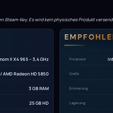
en Steam-Key. Es wird kein physisches Produkt versend
erungen
setzungen
EMPFOHLE
nom II X4 965 – 3,4 GHz
In
Prozessor
 / AMD Radeon HD 5850
Grafik
3 GB RAM
Erinnerung
25 GB HD
Lagerung