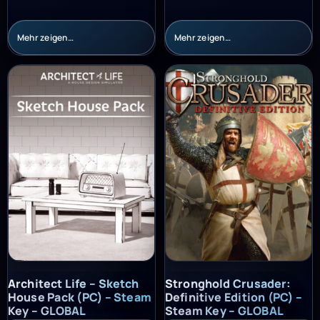
Mehr zeigen…
Mehr zeigen…
Architect Life – Sketch House Pack (PC) – Steam Key – GLOBAL
Stronghold Crusader: Definitiv
Architect Life – Sketch
Stronghold Crusader:
House Pack (PC) – Steam
Definitive Edition (PC) –
Key – GLOBAL
Steam Key – GLOBAL