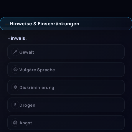
Hinweise & Einschränkungen
Hinweise & Einschrän
Hinweis:
🗡️
Gewalt
🤬
Vulgäre Sprache
🚫
Diskriminierung
💊
Drogen
😱
Angst