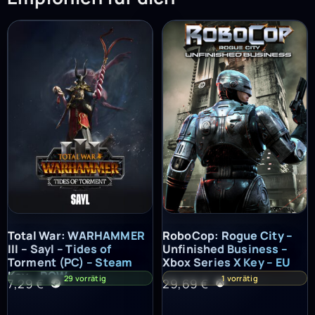
Total War: WARHAMMER III – Sayl – Tides of Torment (PC) – St
RoboCop: Rogue City – Unfinish
Total War: WARHAMMER
RoboCop: Rogue City –
III – Sayl – Tides of
Unfinished Business –
Torment (PC) – Steam
Xbox Series X Key – EU
Key – ROW
29 vorrätig
1 vorrätig
7,29
€
29,69
€