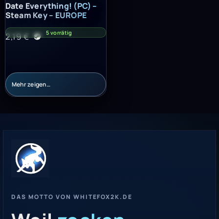
Date Everything! (PC) – Steam Key – EUROPE
Date Everything! (PC) –
Steam Key – EUROPE
5 vorrätig
2,19
€
Mehr zeigen…
DAS MOTTO VON WHITEFOX2K.DE