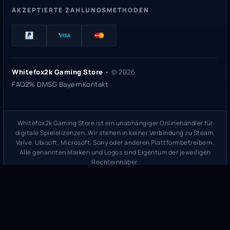
AKZEPTIERTE ZAHLUNGSMETHODEN
Whitefox2k Gaming Store
• ©
2026
FAQ
2% DMSG Bayern
Kontakt
Whitefox2k Gaming Store ist ein unabhängiger Onlinehändler für
digitale Spielelizenzen. Wir stehen in keiner Verbindung zu Steam,
Valve, Ubisoft, Microsoft, Sony oder anderen Plattformbetreibern.
Alle genannten Marken und Logos sind Eigentum der jeweiligen
Rechteinhaber.
Sicherheitsprüfung:
whitefox2k.de auf ScamAdviser prüfen
(
100/100
Stand 31. Mai 2026)