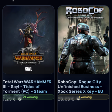
Total War: WARHAMMER III – Sayl – Tides of Torment (PC) – St
RoboCop: Rogue City – Unfinish
Total War: WARHAMMER
RoboCop: Rogue City –
III – Sayl – Tides of
Unfinished Business –
Torment (PC) – Steam
Xbox Series X Key – EU
Key – ROW
29 vorrätig
1 vorrätig
7,29
€
29,69
€