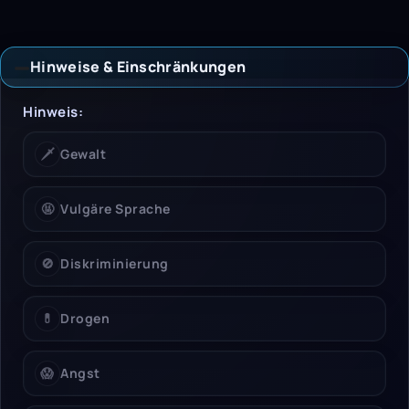
Hinweise & Einschränkungen
Hinweise & Einschrän
Hinweis:
🗡️
Gewalt
🤬
Vulgäre Sprache
🚫
Diskriminierung
💊
Drogen
😱
Angst