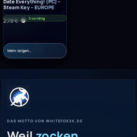
Date Everything! (PC) – Steam Key – EUROPE
Date Everything! (PC) –
Steam Key – EUROPE
5 vorrätig
2,19
€
Mehr zeigen…
DAS MOTTO VON WHITEFOX2K.DE
Weil
zocken