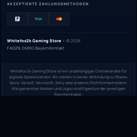
AKZEPTIERTE ZAHLUNGSMETHODEN
Whitefox2k Gaming Store
• ©
2026
FAQ
2% DMSG Bayern
Kontakt
Whitefox2k Gaming Store ist ein unabhängiger Onlinehändler für
digitale Spielelizenzen. Wir stehen in keiner Verbindung zu Steam,
Valve, Ubisoft, Microsoft, Sony oder anderen Plattformbetreibern.
Alle genannten Marken und Logos sind Eigentum der jeweiligen
Rechteinhaber.
Sicherheitsprüfung:
whitefox2k.de auf ScamAdviser prüfen
(
100/100
Stand 31. Mai 2026)