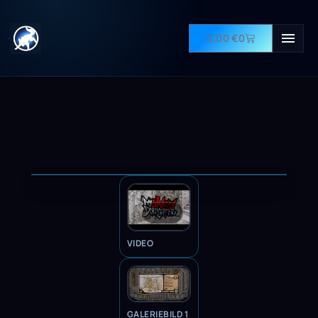
0,00
€
0
VIDEO
VIDEO
GALERIEBILD 1