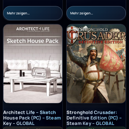
Mehr zeigen…
Mehr zeigen…
Architect Life – Sketch House Pack (PC) – Steam Key – GLOBAL
Stronghold Crusader: Definitiv
Architect Life – Sketch
Stronghold Crusader:
House Pack (PC) – Steam
Definitive Edition (PC) –
Key – GLOBAL
Steam Key – GLOBAL