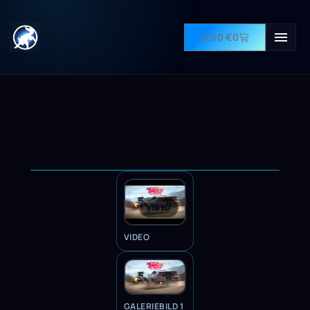
0,00
€
0
VIDEO
VIDEO
GALERIEBILD 1