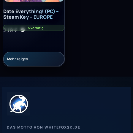
Date Everything! (PC) – Steam Key – EUROPE
Date Everything! (PC) –
Steam Key – EUROPE
5 vorrätig
2,19
€
Mehr zeigen…
DAS MOTTO VON WHITEFOX2K.DE