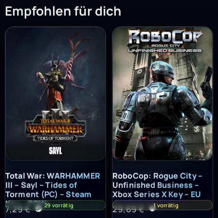
Empfohlen für dich
Total War: WARHAMMER III – Sayl – Tides of Torment (PC) – St
RoboCop: Rogue City – Unfinish
Total War: WARHAMMER
RoboCop: Rogue City –
III – Sayl – Tides of
Unfinished Business –
Torment (PC) – Steam
Xbox Series X Key – EU
Key – ROW
29 vorrätig
1 vorrätig
7,29
€
29,69
€