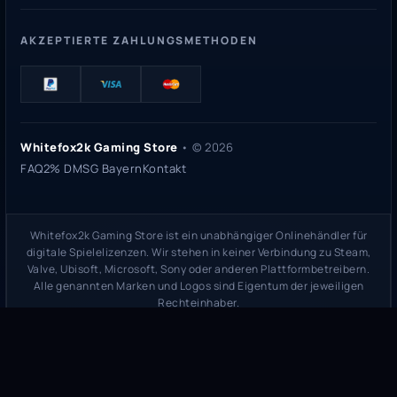
AKZEPTIERTE ZAHLUNGSMETHODEN
Whitefox2k Gaming Store
• ©
2026
FAQ
2% DMSG Bayern
Kontakt
Whitefox2k Gaming Store ist ein unabhängiger Onlinehändler für
digitale Spielelizenzen. Wir stehen in keiner Verbindung zu Steam,
Valve, Ubisoft, Microsoft, Sony oder anderen Plattformbetreibern.
Alle genannten Marken und Logos sind Eigentum der jeweiligen
Rechteinhaber.
Sicherheitsprüfung:
whitefox2k.de auf ScamAdviser prüfen
(
100/100
Stand 31. Mai 2026)