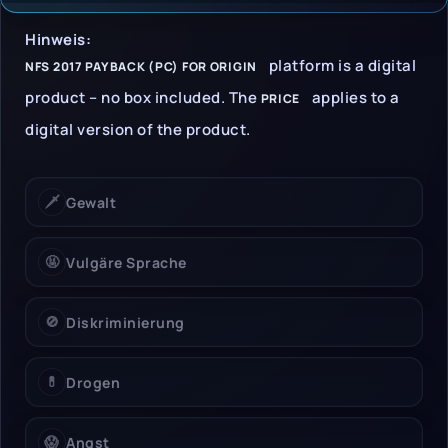
Hinweise & Einschrän
Hinweis:
platform is a digital
NFS 2017 PAYBACK (PC) FOR ORIGIN
product – no box included. The
applies to a
PRICE
digital version of the product.
🗡️
Gewalt
🤬
Vulgäre Sprache
🚫
Diskriminierung
💊
Drogen
😱
Angst