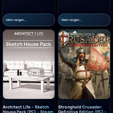
Mehr zeigen…
Mehr zeigen…
Architect Life – Sketch House Pack (PC) – Steam Key – GLOBAL
Stronghold Crusader: Definitiv
Architect Life – Sketch
Stronghold Crusader:
House Pack (PC) – Steam
Definitive Edition (PC) –