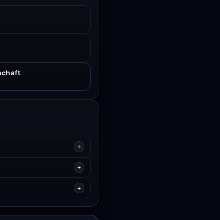
.
schaft