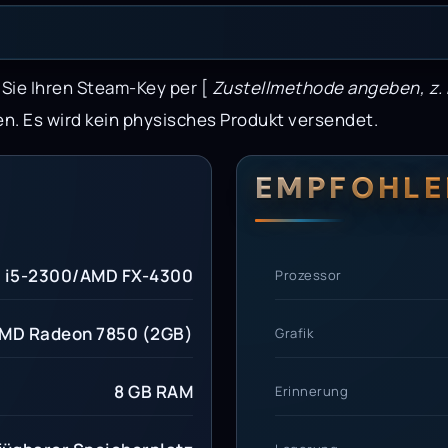
n Sie Ihren Steam-Key per [
Zustellmethode angeben, z. B
en. Es wird kein physisches Produkt versendet.
erungen
setzungen
EMPFOHLE
l i5-2300/AMD FX-4300
Prozessor
AMD Radeon 7850 (2GB)
Grafik
8 GB RAM
Erinnerung