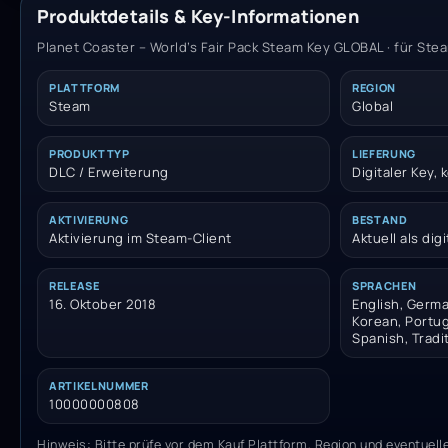
Produktdetails & Key-Informationen
Planet Coaster – World’s Fair Pack Steam Key GLOBAL · für Stea
PLATTFORM
REGION
Steam
Global
PRODUKTTYP
LIEFERUNG
DLC / Erweiterung
Digitaler Key,
AKTIVIERUNG
BESTAND
Aktivierung im Steam-Client
Aktuell als dig
RELEASE
SPRACHEN
16. Oktober 2018
English, Germa
Korean, Portug
Spanish, Tradi
ARTIKELNUMMER
10000000808
Hinweis: Bitte prüfe vor dem Kauf Plattform, Region und eventuell