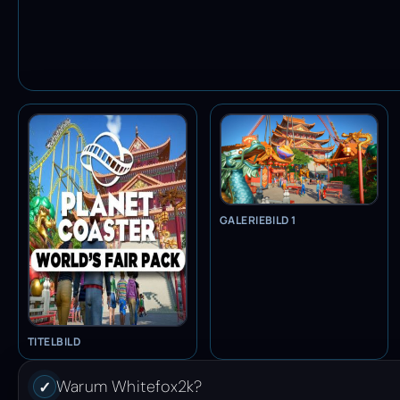
GALERIEBILD 1
TITELBILD
Warum Whitefox2k?
✓