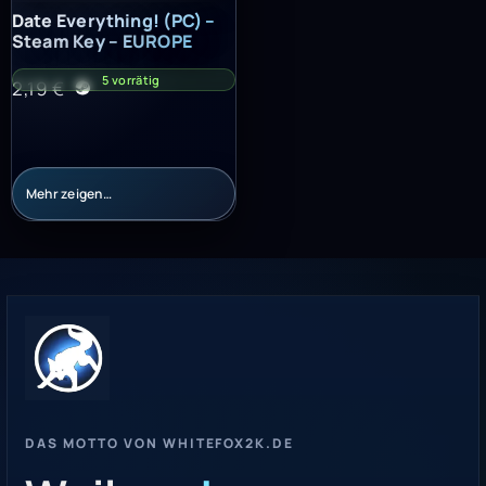
Date Everything! (PC) – Steam Key – EUROPE
Date Everything! (PC) –
Steam Key – EUROPE
5 vorrätig
2,19
€
Mehr zeigen…
DAS MOTTO VON WHITEFOX2K.DE