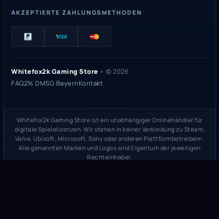
AKZEPTIERTE ZAHLUNGSMETHODEN
Whitefox2k Gaming Store
• ©
2026
FAQ
2% DMSG Bayern
Kontakt
Whitefox2k Gaming Store ist ein unabhängiger Onlinehändler für
digitale Spielelizenzen. Wir stehen in keiner Verbindung zu Steam,
Valve, Ubisoft, Microsoft, Sony oder anderen Plattformbetreibern.
Alle genannten Marken und Logos sind Eigentum der jeweiligen
Rechteinhaber.
Sicherheitsprüfung:
whitefox2k.de auf ScamAdviser prüfen
(
100/100
Stand 31. Mai 2026)