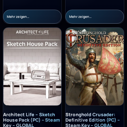
Mehr zeigen…
Mehr zeigen…
Architect Life – Sketch House Pack (PC) – Steam Key – GLOBAL
Stronghold Crusader: Definitiv
Architect Life – Sketch
Stronghold Crusader:
House Pack (PC) – Steam
Definitive Edition (PC) –
Key – GLOBAL
Steam Key – GLOBAL