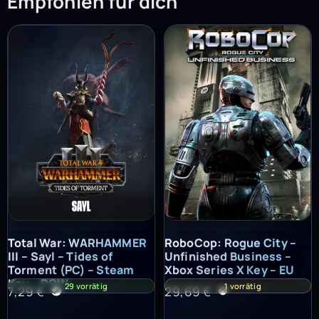
Empfohlen für dich
Total War: WARHAMMER III – Sayl – Tides of Torment (PC) – St
RoboCop: Rogue City – Unfinish
Total War: WARHAMMER
RoboCop: Rogue City –
III – Sayl – Tides of
Unfinished Business –
Torment (PC) – Steam
Xbox Series X Key – EU
Key – ROW
29 vorrätig
1 vorrätig
7,29
€
29,69
€