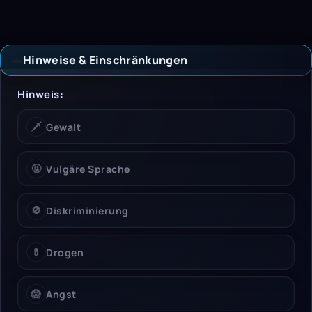
Hinweise & Einschränkungen
Hinweise & Einschrän
Hinweis:
🗡️
Gewalt
🤬
Vulgäre Sprache
🚫
Diskriminierung
💊
Drogen
😱
Angst