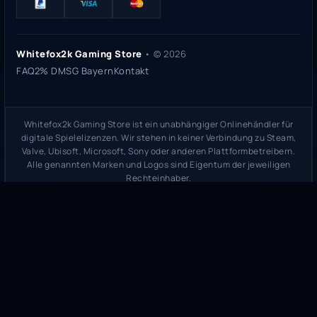
Whitefox2k Gaming Store
• ©
2026
FAQ
2% DMSG Bayern
Kontakt
Whitefox2k Gaming Store ist ein unabhängiger Onlinehändler für
digitale Spielelizenzen. Wir stehen in keiner Verbindung zu Steam,
Valve, Ubisoft, Microsoft, Sony oder anderen Plattformbetreibern.
Alle genannten Marken und Logos sind Eigentum der jeweiligen
Rechteinhaber.
Sicherheitsprüfung:
whitefox2k.de auf ScamAdviser prüfen
(
100/100
Stand 31. Mai 2026)
Trustpilot