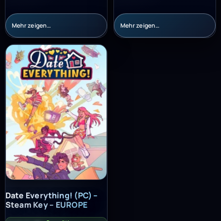
Mehr zeigen…
Mehr zeigen…
Date Everything! (PC) – Steam Key – EUROPE
Date Everything! (PC) –
Steam Key – EUROPE