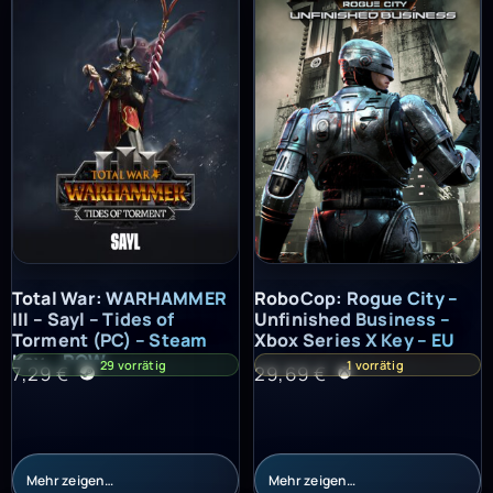
Total War: WARHAMMER III – Sayl – Tides of Torment (PC) – St
RoboCop: Rogue City – Unfinish
Total War: WARHAMMER
RoboCop: Rogue City –
III – Sayl – Tides of
Unfinished Business –
Torment (PC) – Steam
Xbox Series X Key – EU
Key – ROW
29 vorrätig
1 vorrätig
7,29
€
29,69
€
Mehr zeigen…
Mehr zeigen…