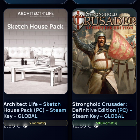
Architect Life – Sketch House Pack (PC) – Steam Key – GLOBAL
Stronghold Crusader: Definitiv
Architect Life – Sketch
Stronghold Crusader:
House Pack (PC) – Steam
Definitive Edition (PC) –
Key – GLOBAL
Steam Key – GLOBAL
2 vorrätig
500 vorrätig
2,89
€
12,59
€