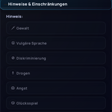
Hinweise & Einschränkungen
Hinweise & Einschrän
Hinweis:
🗡️
Gewalt
🤬
Vulgäre Sprache
🚫
Diskriminierung
💊
Drogen
😱
Angst
🎲
Glücksspiel