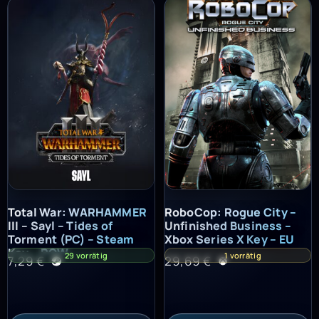
Total War: WARHAMMER III – Sayl – Tides of Torment (PC) – St
RoboCop: Rogue City – Unfinish
Total War: WARHAMMER
RoboCop: Rogue City –
III – Sayl – Tides of
Unfinished Business –
Torment (PC) – Steam
Xbox Series X Key – EU
Key – ROW
29 vorrätig
1 vorrätig
7,29
€
29,69
€