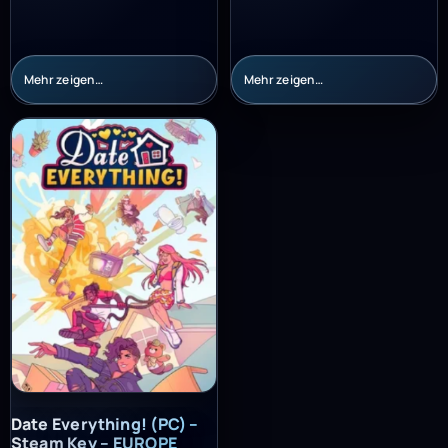
Mehr zeigen…
Mehr zeigen…
Date Everything! (PC) – Steam Key – EUROPE
Date Everything! (PC) –
Steam Key – EUROPE