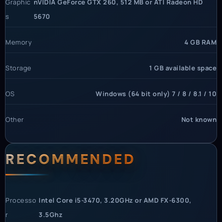
Graphic
nVIDIA GeForce GTX 260, 512 MB or ATI Radeon HD
s
5670
Memory
4 GB RAM
Storage
1 GB available space
OS
Windows (64 bit only) 7 / 8 / 8.1 / 10
Other
Not known
RECOMMENDED
Processo
Intel Core i5-3470, 3.20GHz or AMD FX-6300,
r
3.5Ghz