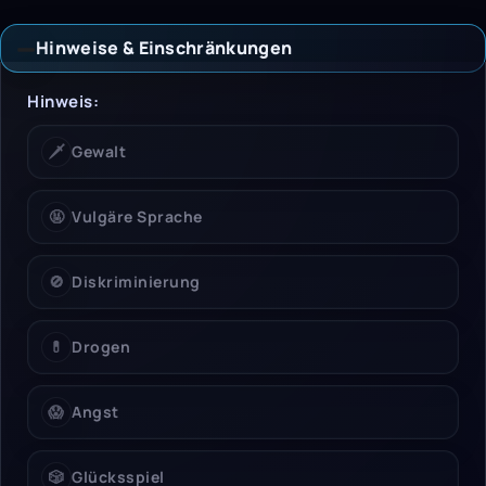
Hinweise & Einschränkungen
Hinweise & Einschrän
Hinweis:
🗡️
Gewalt
🤬
Vulgäre Sprache
🚫
Diskriminierung
💊
Drogen
😱
Angst
🎲
Glücksspiel