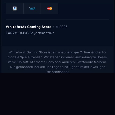
Whitefox2k Gaming Store
• ©
2026
FAQ
2% DMSG Bayern
Kontakt
Whitefox2k Gaming Store ist ein unabhängiger Onlinehändler für
digitale Spielelizenzen. Wir stehen in keiner Verbindung zu Steam,
Valve, Ubisoft, Microsoft, Sony oder anderen Plattformbetreibern.
Alle genannten Marken und Logos sind Eigentum der jeweiligen
Rechteinhaber.
Sicherheitsprüfung:
whitefox2k.de auf ScamAdviser prüfen
(
100/100
Stand 31. Mai 2026)
Trustpilot