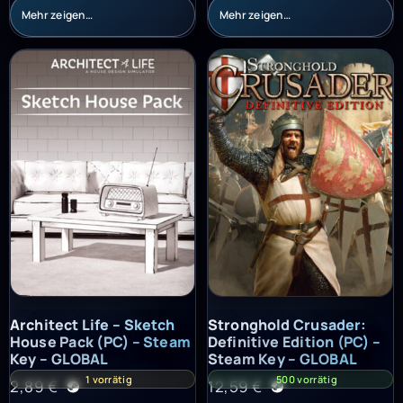
Mehr zeigen…
Mehr zeigen…
Architect Life – Sketch House Pack (PC) – Steam Key – GLOBAL
Stronghold Crusader: Definitiv
Architect Life – Sketch
Stronghold Crusader:
House Pack (PC) – Steam
Definitive Edition (PC) –
Key – GLOBAL
Steam Key – GLOBAL
1 vorrätig
500 vorrätig
2,89
€
12,59
€