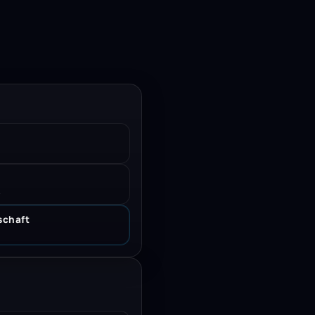
.
schaft