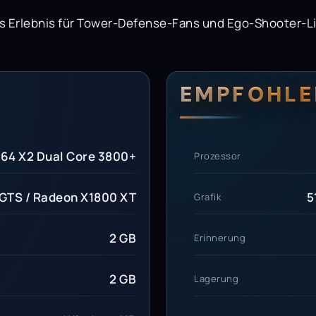
es Erlebnis für Tower-Defense-Fans und Ego-Shooter-L
erungen
setzungen
EMPFOHLE
n 64 X2 Dual Core 3800+
Prozessor
GTS / Radeon X1800 XT
5
Grafik
2 GB
Erinnerung
2 GB
Lagerung