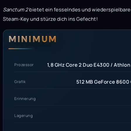
Sanctum 2
bietet ein fesselndes und wiederspielbar
Steam-Key und stürze dich ins Gefecht!
Systemanford
Systemvoraus
MINIMUM
1,8 GHz Core 2 Duo E4300 / Athlo
Prozessor
512 MB GeForce 8600 
Grafik
Erinnerung
Lagerung