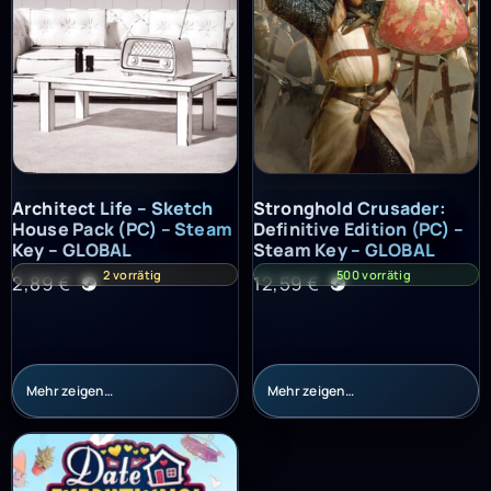
Architect Life – Sketch House Pack (PC) – Steam Key – GLOBAL
Stronghold Crusader: Definitiv
Architect Life – Sketch
Stronghold Crusader:
House Pack (PC) – Steam
Definitive Edition (PC) –
Key – GLOBAL
Steam Key – GLOBAL
2 vorrätig
500 vorrätig
2,89
€
12,59
€
Mehr zeigen…
Mehr zeigen…