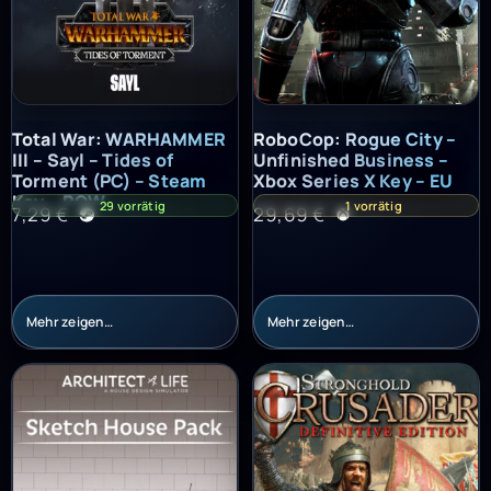
Total War: WARHAMMER III – Sayl – Tides of Torment (PC) – St
RoboCop: Rogue City – Unfinish
Total War: WARHAMMER
RoboCop: Rogue City –
III – Sayl – Tides of
Unfinished Business –
Torment (PC) – Steam
Xbox Series X Key – EU
Key – ROW
29 vorrätig
1 vorrätig
7,29
€
29,69
€
Mehr zeigen…
Mehr zeigen…