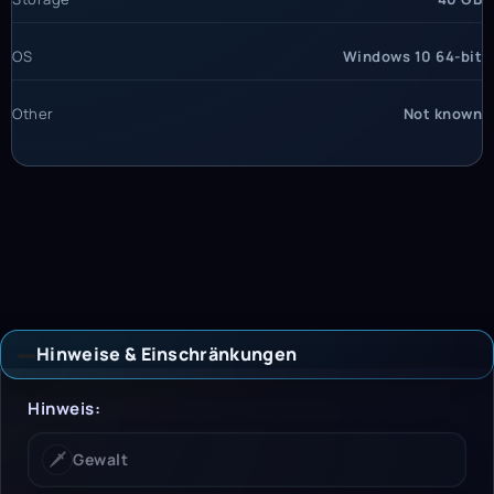
OS
Windows 10 64-bit
Other
Not known
Hinweise & Einschränkungen
Hinweise & Einschrän
Hinweis:
🗡️
Gewalt