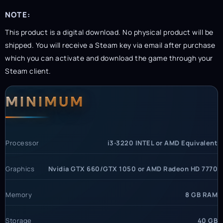
NOTE:
This product is a digital download. No physical product will be
shipped. You will receive a Steam key via email after purchase
which you can activate and download the game through your
Steam client.
System Requirements
MINIMUM
Processor
i3-3220 INTEL or AMD Equivalent
Graphics
Nvidia GTX 660/GTX 1050 or AMD Radeon HD 7770
Memory
8 GB RAM
Storage
40 GB