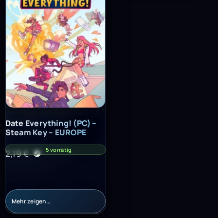
Date Everything! (PC) – Steam Key – EUROPE
Date Everything! (PC) –
Steam Key – EUROPE
5 vorrätig
2,19
€
Mehr zeigen…