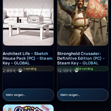
Architect Life – Sketch House Pack (PC) – Steam Key – GLOBAL
Stronghold Crusader: Definitiv
Architect Life – Sketch
Stronghold Crusader:
House Pack (PC) – Steam
Definitive Edition (PC) –
Key – GLOBAL
Steam Key – GLOBAL
1 vorrätig
500 vorrätig
2,89
€
12,59
€
Mehr zeigen…
Mehr zeigen…