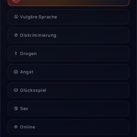
🤬
Vulgäre Sprache
🚫
Diskriminierung
💊
Drogen
😱
Angst
🎲
Glücksspiel
🔞
Sex
🌐
Online