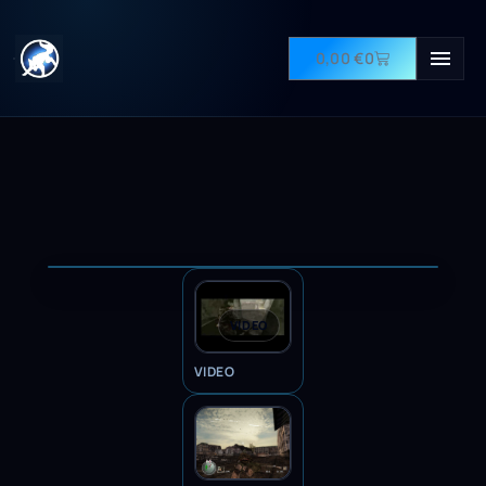
0,00
€
0
VIDEO
VIDEO