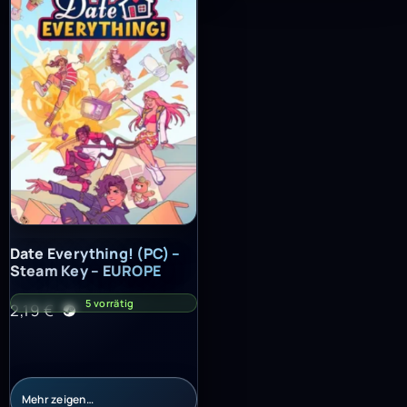
Date Everything! (PC) – Steam Key – EUROPE
Date Everything! (PC) –
Steam Key – EUROPE
5 vorrätig
2,19
€
Mehr zeigen…