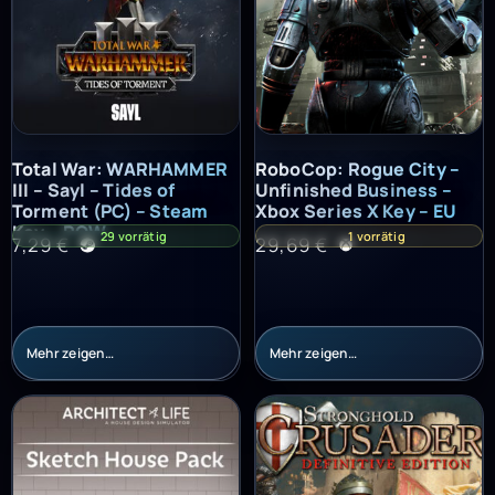
Total War: WARHAMMER III – Sayl – Tides of Torment (PC) – St
RoboCop: Rogue City – Unfinish
Total War: WARHAMMER
RoboCop: Rogue City –
III – Sayl – Tides of
Unfinished Business –
Torment (PC) – Steam
Xbox Series X Key – EU
Key – ROW
29 vorrätig
1 vorrätig
7,29
€
29,69
€
Mehr zeigen…
Mehr zeigen…