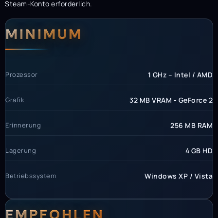
Steam-Konto erforderlich.
Systemanforderunge
Systemvoraussetzun
MINIMUM
Prozessor
1 GHz – Intel / AMD
Grafik
32 MB VRAM - GeForce 2
Erinnerung
256 MB RAM
Lagerung
4 GB HD
Betriebssystem
Windows XP / Vista
EMPFOHLEN