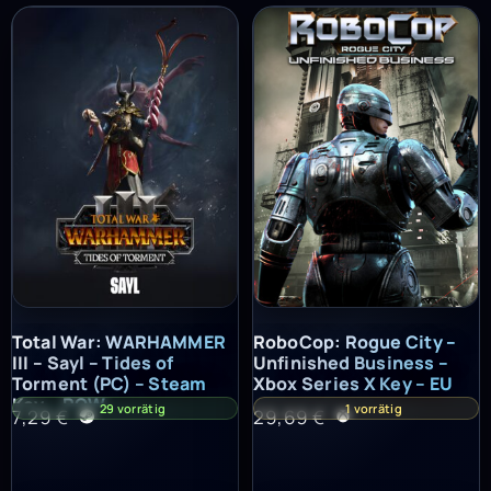
Total War: WARHAMMER III – Sayl – Tides of Torment (PC) – St
RoboCop: Rogue City – Unfinish
Total War: WARHAMMER
RoboCop: Rogue City –
III – Sayl – Tides of
Unfinished Business –
Torment (PC) – Steam
Xbox Series X Key – EU
Key – ROW
29 vorrätig
1 vorrätig
7,29
€
29,69
€