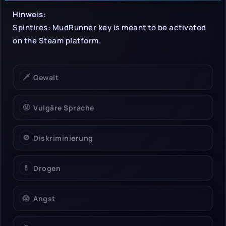
Hinweise & Einschrän
Hinweis:
Spintires: MudRunner key is meant to be activated
on the Steam platform.
🗡️
Gewalt
🤬
Vulgäre Sprache
🚫
Diskriminierung
💊
Drogen
😱
Angst