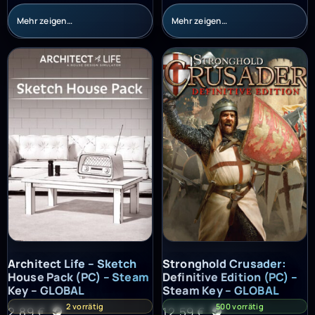
Mehr zeigen…
Mehr zeigen…
Architect Life – Sketch House Pack (PC) – Steam Key – GLOBAL
Stronghold Crusader: Definitiv
Architect Life – Sketch
Stronghold Crusader:
House Pack (PC) – Steam
Definitive Edition (PC) –
Key – GLOBAL
Steam Key – GLOBAL
2 vorrätig
500 vorrätig
2,89
€
12,59
€