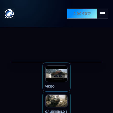
0,00
€
0
VIDEO
VIDEO
GALERIEBILD 1