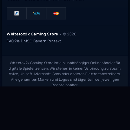
Whitefox2k Gaming Store
• ©
2026
FAQ
2% DMSG Bayern
Kontakt
Whitefox2k Gaming Store ist ein unabhängiger Onlinehändler für
digitale Spielelizenzen. Wir stehen in keiner Verbindung zu Steam,
Valve, Ubisoft, Microsoft, Sony oder anderen Plattformbetreibern.
Alle genannten Marken und Logos sind Eigentum der jeweiligen
Rechteinhaber.
Sicherheitsprüfung:
whitefox2k.de auf ScamAdviser prüfen
(
100/100
Stand 31. Mai 2026)
Trustpilot