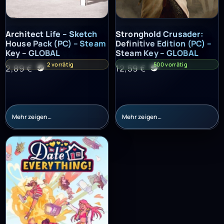
Architect Life – Sketch House Pack (PC) – Steam Key – GLOBAL
Stronghold Crusader: Definitiv
Architect Life – Sketch
Stronghold Crusader:
House Pack (PC) – Steam
Definitive Edition (PC) –
Key – GLOBAL
Steam Key – GLOBAL
2 vorrätig
500 vorrätig
2,89
€
12,59
€
Mehr zeigen…
Mehr zeigen…