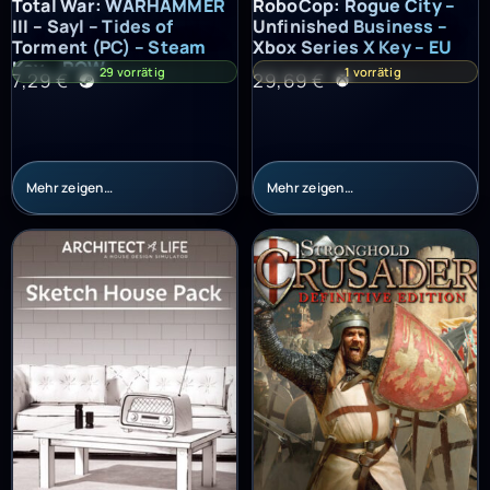
Total War: WARHAMMER III – Sayl – Tides of Torment (PC) – St
RoboCop: Rogue City – Unfinish
Total War: WARHAMMER
RoboCop: Rogue City –
III – Sayl – Tides of
Unfinished Business –
Torment (PC) – Steam
Xbox Series X Key – EU
Key – ROW
29 vorrätig
1 vorrätig
7,29
€
29,69
€
Mehr zeigen…
Mehr zeigen…