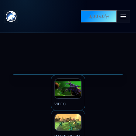
0,00
€
0
VIDEO
VIDEO