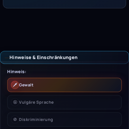
Hinweise & Einschränkungen
Hinweise & Einschrän
Hinweis:
🗡️
Gewalt
🤬
Vulgäre Sprache
🚫
Diskriminierung