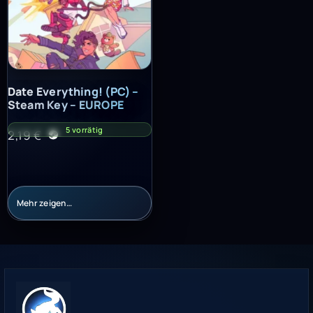
Date Everything! (PC) – Steam Key – EUROPE
Date Everything! (PC) –
Steam Key – EUROPE
5 vorrätig
2,19
€
Mehr zeigen…