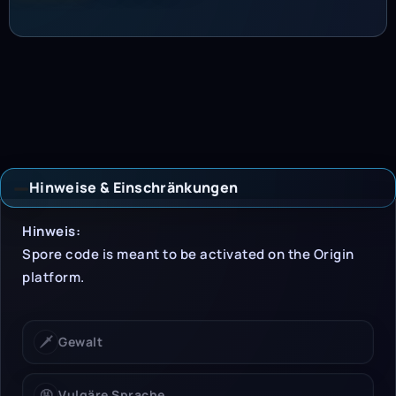
Hinweise & Einschränkungen
Hinweise & Einschrän
Hinweis:
Spore code is meant to be activated on the Origin
platform.
🗡️
Gewalt
🤬
Vulgäre Sprache