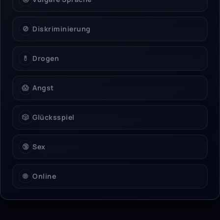
🚫
Diskriminierung
💊
Drogen
😱
Angst
🎲
Glücksspiel
🔞
Sex
🌐
Online