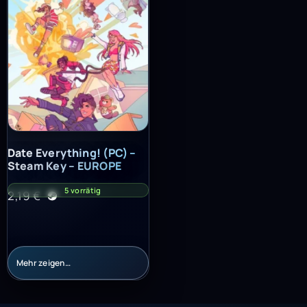
Date Everything! (PC) – Steam Key – EUROPE
Date Everything! (PC) –
Steam Key – EUROPE
5 vorrätig
2,19
€
Mehr zeigen…