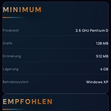
Systemanforderunge
Systemvoraussetzun
MINIMUM
Prozessor
2,6 GHz Pentium D
Grafik
128 MB
Erinnerung
512 MB
Lagerung
4 GB
Betriebssystem
Windows XP
EMPFOHLEN