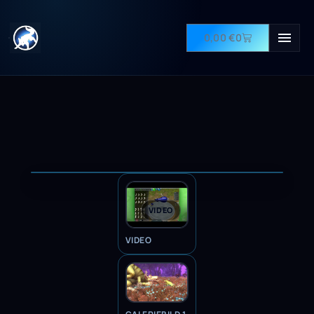
0,00
€
0
VIDEO
VIDEO