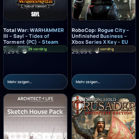
Total War: WARHAMMER III – Sayl – Tides of Torment (PC) – St
RoboCop: Rogue City – Unfinish
Total War: WARHAMMER
RoboCop: Rogue City –
III – Sayl – Tides of
Unfinished Business –
Torment (PC) – Steam
Xbox Series X Key – EU
Key – ROW
29 vorrätig
1 vorrätig
7,29
€
29,69
€
Mehr zeigen…
Mehr zeigen…