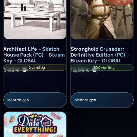
Architect Life – Sketch House Pack (PC) – Steam Key – GLOBAL
Stronghold Crusader: Definitiv
Architect Life – Sketch
Stronghold Crusader:
House Pack (PC) – Steam
Definitive Edition (PC) –
Key – GLOBAL
Steam Key – GLOBAL
2 vorrätig
500 vorrätig
3,09
€
12,59
€
Mehr zeigen…
Mehr zeigen…