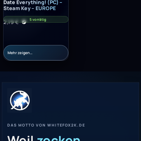
Date Everything! (PC) – Steam Key – EUROPE
Date Everything! (PC) –
Steam Key – EUROPE
5 vorrätig
2,19
€
Mehr zeigen…
DAS MOTTO VON WHITEFOX2K.DE
Weil
zocken