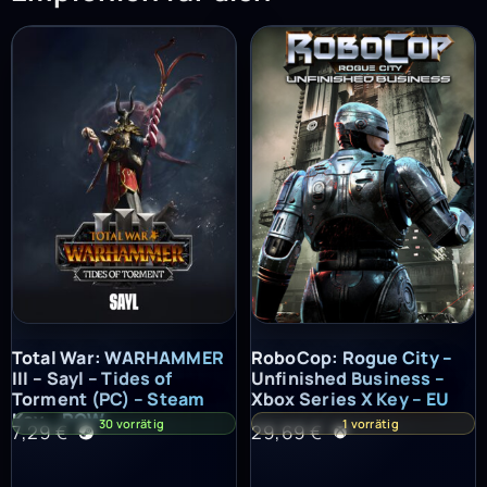
Total War: WARHAMMER III – Sayl – Tides of Torment (PC) – St
RoboCop: Rogue City – Unfinish
Total War: WARHAMMER
RoboCop: Rogue City –
III – Sayl – Tides of
Unfinished Business –
Torment (PC) – Steam
Xbox Series X Key – EU
Key – ROW
30 vorrätig
1 vorrätig
7,29
€
29,69
€