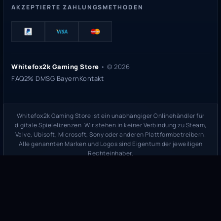
AKZEPTIERTE ZAHLUNGSMETHODEN
Whitefox2k Gaming Store
• ©
2026
FAQ
2% DMSG Bayern
Kontakt
Whitefox2k Gaming Store ist ein unabhängiger Onlinehändler für
digitale Spielelizenzen. Wir stehen in keiner Verbindung zu Steam,
Valve, Ubisoft, Microsoft, Sony oder anderen Plattformbetreibern.
Alle genannten Marken und Logos sind Eigentum der jeweiligen
Rechteinhaber.
Sicherheitsprüfung:
whitefox2k.de auf ScamAdviser prüfen
(
100/100
Stand 31. Mai 2026)