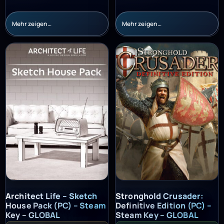
Mehr zeigen…
Mehr zeigen…
Architect Life – Sketch House Pack (PC) – Steam Key – GLOBAL
Stronghold Crusader: Definitiv
Architect Life – Sketch
Stronghold Crusader:
House Pack (PC) – Steam
Definitive Edition (PC) –
Key – GLOBAL
Steam Key – GLOBAL