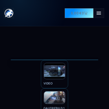
0,00
€
0
VIDEO
VIDEO
GALERIEBILD 1