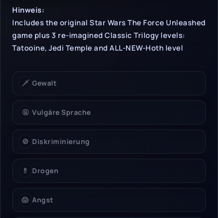
Hinweise & Einschrän
Hinweis:
Includes the original Star Wars The Force Unleashed
game plus 3 re-imagined Classic Trilogy levels:
Tatooine, Jedi Temple and ALL-NEW-Hoth level
🗡️
Gewalt
🤬
Vulgäre Sprache
🚫
Diskriminierung
💊
Drogen
😱
Angst