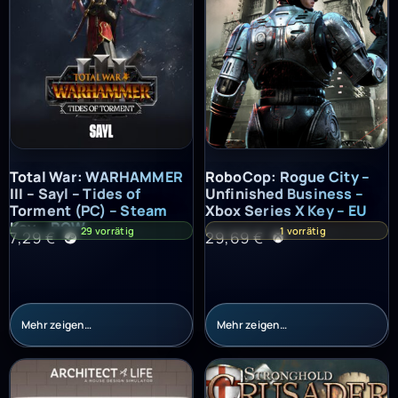
Total War: WARHAMMER III – Sayl – Tides of Torment (PC) – St
RoboCop: Rogue City – Unfinish
Total War: WARHAMMER
RoboCop: Rogue City –
III – Sayl – Tides of
Unfinished Business –
Torment (PC) – Steam
Xbox Series X Key – EU
Key – ROW
29 vorrätig
1 vorrätig
7,29
€
29,69
€
Mehr zeigen…
Mehr zeigen…