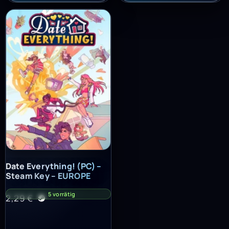
Date Everything! (PC) – Steam Key – EUROPE
Date Everything! (PC) –
Steam Key – EUROPE
5 vorrätig
2,29
€