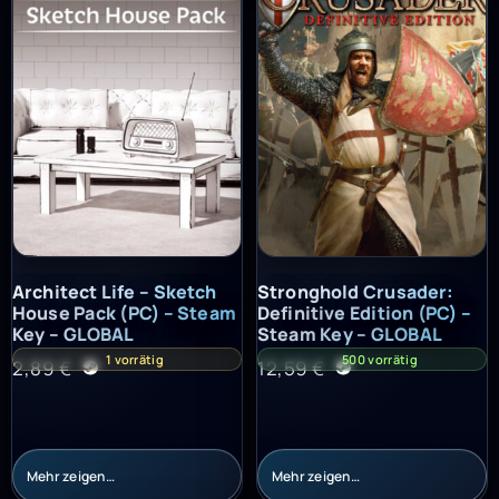
Architect Life – Sketch House Pack (PC) – Steam Key – GLOBAL
Stronghold Crusader: Definitiv
Architect Life – Sketch
Stronghold Crusader:
House Pack (PC) – Steam
Definitive Edition (PC) –
Key – GLOBAL
Steam Key – GLOBAL
1 vorrätig
500 vorrätig
2,89
€
12,59
€
Mehr zeigen…
Mehr zeigen…