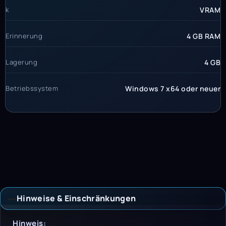
k
VRAM
Erinnerung
4 GB RAM
Lagerung
4 GB
Betriebssystem
Windows 7 x64 oder neuer
Hinweise & Einschränkungen
Hinweise & Einschrän
Hinweis: