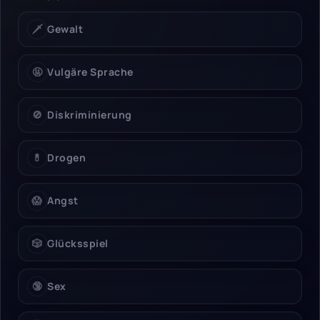
🗡️
Gewalt
🤬
Vulgäre Sprache
🚫
Diskriminierung
💊
Drogen
😱
Angst
🎲
Glücksspiel
🔞
Sex