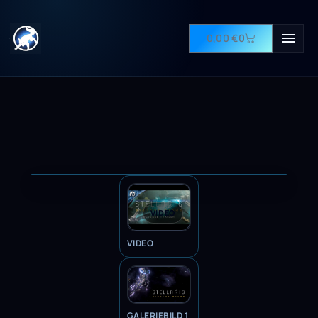
0,00
€
0
VIDEO
VIDEO
GALERIEBILD 1