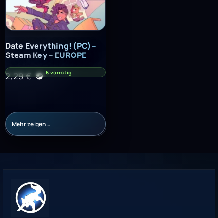
Date Everything! (PC) – Steam Key – EUROPE
Date Everything! (PC) –
Steam Key – EUROPE
5 vorrätig
2,29
€
Mehr zeigen…