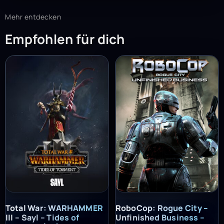
Mehr entdecken
Empfohlen für dich
Total War: WARHAMMER III – Sayl – Tides of Torment (PC) – St
RoboCop: Rogue City – Unfinish
Total War: WARHAMMER
RoboCop: Rogue City –
III – Sayl – Tides of
Unfinished Business –