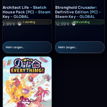
Architect Life – Sketch House Pack (PC) – Steam Key – GLOBAL
Stronghold Crusader: Definitiv
Architect Life – Sketch
Stronghold Crusader:
House Pack (PC) – Steam
Definitive Edition (PC) –
Key – GLOBAL
Steam Key – GLOBAL
1 vorrätig
500 vorrätig
2,89
€
12,59
€
Mehr zeigen…
Mehr zeigen…