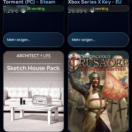
Torment (PC) – Steam
Xbox Series X Key – EU
Key – ROW
29 vorrätig
1 vorrätig
7,29
€
29,69
€
Mehr zeigen…
Mehr zeigen…