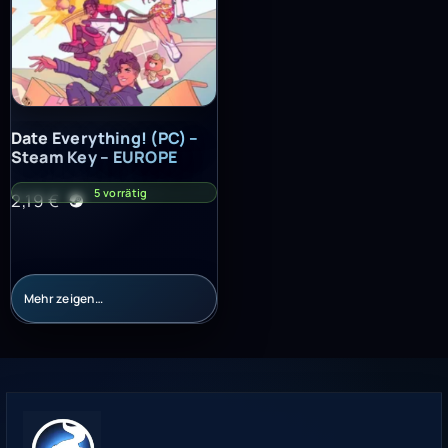
Date Everything! (PC) – Steam Key – EUROPE
Date Everything! (PC) –
Steam Key – EUROPE
5 vorrätig
2,19
€
Mehr zeigen…