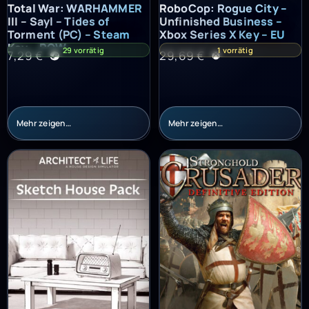
Total War: WARHAMMER III – Sayl – Tides of Torment (PC) – St
RoboCop: Rogue City – Unfinish
Total War: WARHAMMER
RoboCop: Rogue City –
III – Sayl – Tides of
Unfinished Business –
Torment (PC) – Steam
Xbox Series X Key – EU
Key – ROW
29 vorrätig
1 vorrätig
7,29
€
29,69
€
Mehr zeigen…
Mehr zeigen…