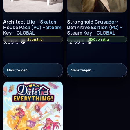
Architect Life – Sketch House Pack (PC) – Steam Key – GLOBAL
Stronghold Crusader: Definitiv
Architect Life – Sketch
Stronghold Crusader:
House Pack (PC) – Steam
Definitive Edition (PC) –
Key – GLOBAL
Steam Key – GLOBAL
2 vorrätig
500 vorrätig
3,09
€
12,59
€
Mehr zeigen…
Mehr zeigen…