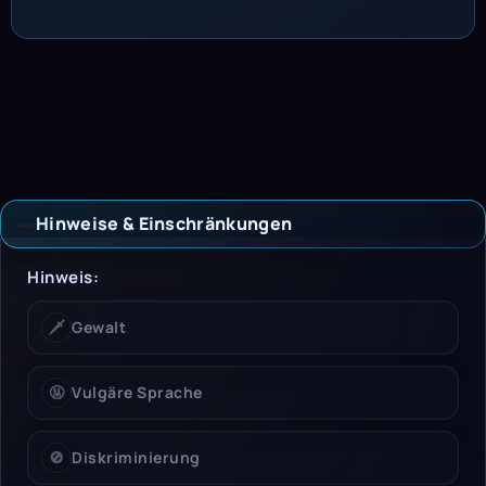
Hinweise & Einschränkungen
Hinweise & Einschrän
Hinweis:
🗡️
Gewalt
🤬
Vulgäre Sprache
🚫
Diskriminierung