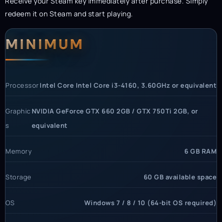
Receive your Steam key immediately after purchase. Simply
redeem it on Steam and start playing.
System Requirements
MINIMUM
Processor
Intel Core Intel Core i3-4160, 3.60GHz or equivalent
Graphic
NVIDIA GeForce GTX 660 2GB / GTX 750Ti 2GB, or
s
equivalent
Memory
6 GB RAM
Storage
60 GB available space
OS
Windows 7 / 8 / 10 (64-bit OS required)