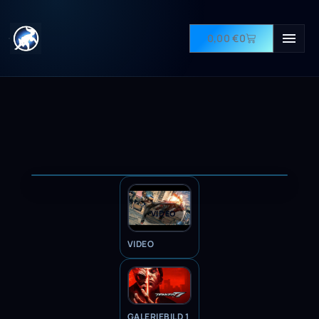
0,00
€
0
VIDEO
VIDEO
GALERIEBILD 1