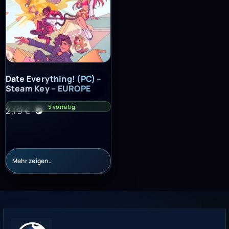
Date Everything! (PC) – Steam Key – EUROPE
Date Everything! (PC) –
Steam Key – EUROPE
5 vorrätig
2,19
€
Mehr zeigen…