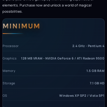
elements. Purchase now and unlock a world of magical
possibilities.
System Requirements
MINIMUM
Processor
2.4 GHz - Pentium 4
Graphics
128 MB VRAM - NVIDIA GeForce 6 / ATI Radeon 9500
Memory
1.5 GB RAM
Storage
7.1 GB HD
OS
Windows XP SP2 / Vista SP1