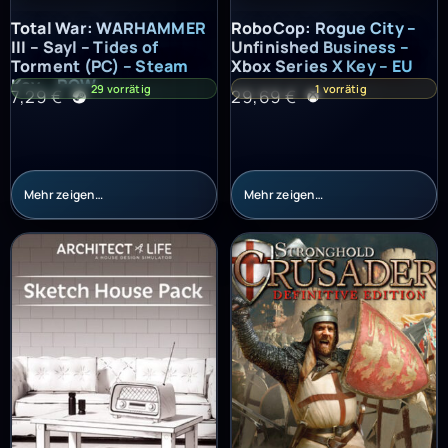
Total War: WARHAMMER III – Sayl – Tides of Torment (PC) – St
RoboCop: Rogue City – Unfinish
Total War: WARHAMMER
RoboCop: Rogue City –
III – Sayl – Tides of
Unfinished Business –
Torment (PC) – Steam
Xbox Series X Key – EU
Key – ROW
29 vorrätig
1 vorrätig
7,29
€
29,69
€
Mehr zeigen…
Mehr zeigen…