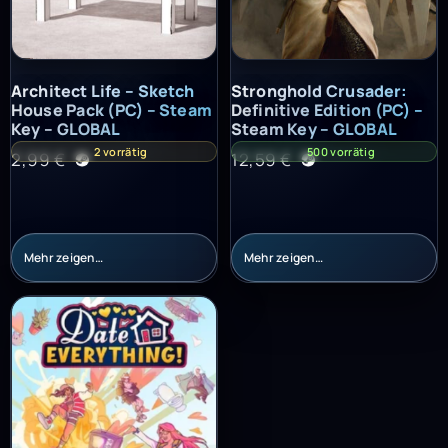
Architect Life – Sketch House Pack (PC) – Steam Key – GLOBAL
Stronghold Crusader: Definitiv
Architect Life – Sketch
Stronghold Crusader:
House Pack (PC) – Steam
Definitive Edition (PC) –
Key – GLOBAL
Steam Key – GLOBAL
2 vorrätig
500 vorrätig
2,99
€
12,59
€
Mehr zeigen…
Mehr zeigen…