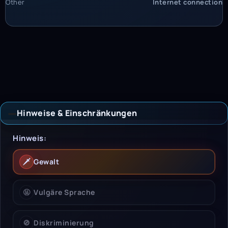
Other
Internet connection
Hinweise & Einschränkungen
Hinweise & Einschrän
Hinweis:
🗡️
Gewalt
🤬
Vulgäre Sprache
🚫
Diskriminierung