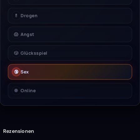
💊
Drogen
😱
Angst
🎲
Glücksspiel
🔞
Sex
🌐
Online
Rezensionen