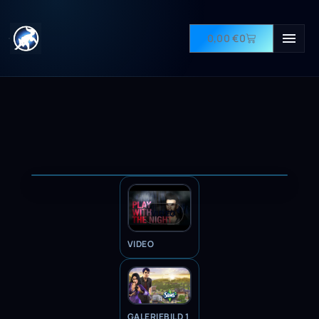
0,00
€
0
VIDEO
VIDEO
GALERIEBILD 1