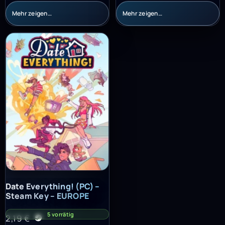
Mehr zeigen…
Mehr zeigen…
Date Everything! (PC) – Steam Key – EUROPE
Date Everything! (PC) –
Steam Key – EUROPE
5 vorrätig
2,19
€