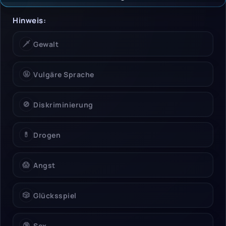
Hinweise & Einschrän
Hinweis:
🗡️
Gewalt
🤬
Vulgäre Sprache
🚫
Diskriminierung
💊
Drogen
😱
Angst
🎲
Glücksspiel
🔞
Sex