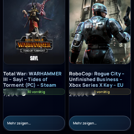
Total War: WARHAMMER III – Sayl – Tides of Torment (PC) – St
RoboCop: Rogue City – Unfinish
Total War: WARHAMMER
RoboCop: Rogue City –
III – Sayl – Tides of
Unfinished Business –
Torment (PC) – Steam
Xbox Series X Key – EU
Key – ROW
30 vorrätig
1 vorrätig
7,29
€
29,69
€
Mehr zeigen…
Mehr zeigen…