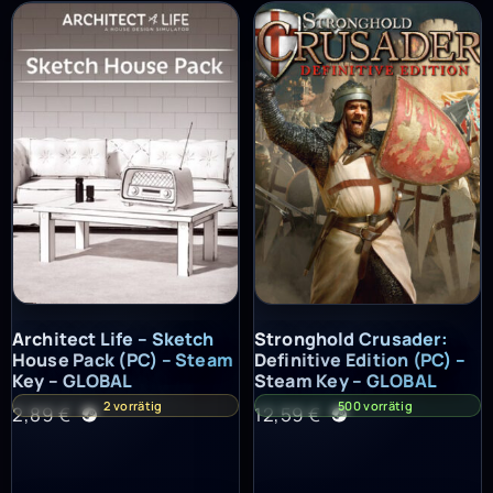
Architect Life – Sketch House Pack (PC) – Steam Key – GLOBAL
Stronghold Crusader: Definitiv
Architect Life – Sketch
Stronghold Crusader:
House Pack (PC) – Steam
Definitive Edition (PC) –
Key – GLOBAL
Steam Key – GLOBAL
2 vorrätig
500 vorrätig
2,89
€
12,59
€