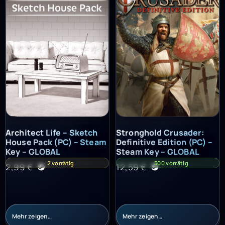
Architect Life – Sketch House Pack (PC) – Steam Key – GLOBAL
Stronghold Crusader: Definitiv
Architect Life – Sketch
Stronghold Crusader:
House Pack (PC) – Steam
Definitive Edition (PC) –
Key – GLOBAL
Steam Key – GLOBAL
2 vorrätig
500 vorrätig
2,99
€
12,59
€
Mehr zeigen…
Mehr zeigen…