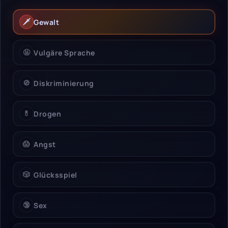
🗡️
Gewalt
🤬
Vulgäre Sprache
🚫
Diskriminierung
💊
Drogen
😱
Angst
🎲
Glücksspiel
🔞
Sex