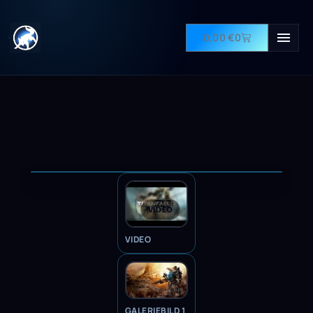
0,00
€
0
VIDEO
VIDEO
GALERIEBILD 1