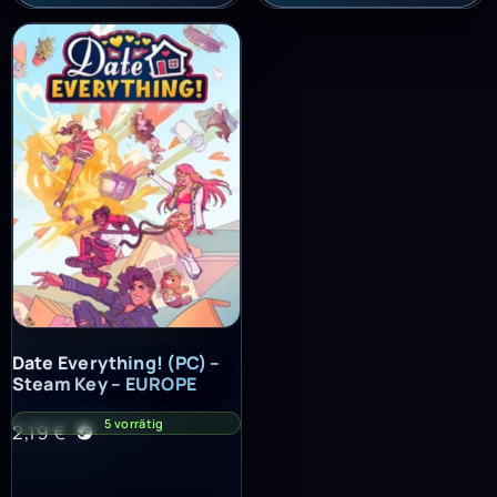
Date Everything! (PC) – Steam Key – EUROPE
Date Everything! (PC) –
Steam Key – EUROPE
5 vorrätig
2,19
€