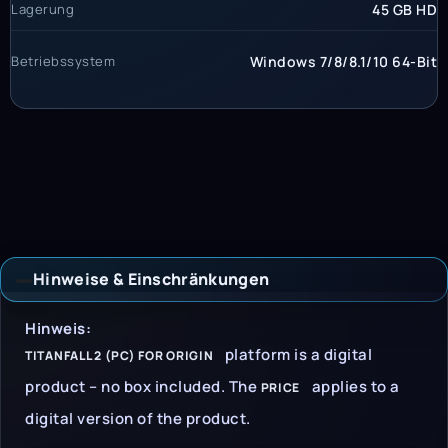
Lagerung
45 GB HD
Betriebssystem
Windows 7/8/8.1/10 64-Bit
Hinweise & Einschränkungen
Hinweise & Einschrän
Hinweis:
platform is a digital
TITANFALL 2 (PC) FOR ORIGIN
product – no box included. The
applies to a
PRICE
digital version of the product.