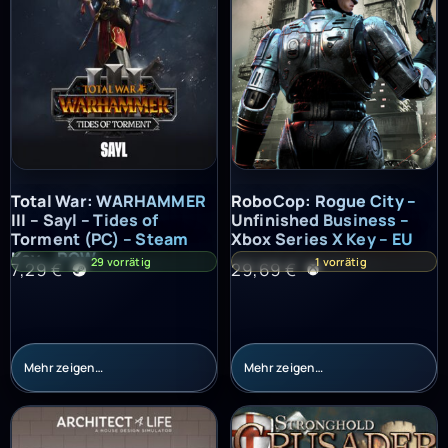
Total War: WARHAMMER III – Sayl – Tides of Torment (PC) – St
RoboCop: Rogue City – Unfinish
Total War: WARHAMMER
RoboCop: Rogue City –
III – Sayl – Tides of
Unfinished Business –
Torment (PC) – Steam
Xbox Series X Key – EU
Key – ROW
29 vorrätig
1 vorrätig
7,29
€
29,69
€
Mehr zeigen…
Mehr zeigen…