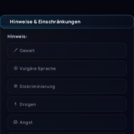
Hinweise & Einschränkungen
Hinweise & Einschrän
Hinweis:
🗡️
Gewalt
🤬
Vulgäre Sprache
🚫
Diskriminierung
💊
Drogen
😱
Angst