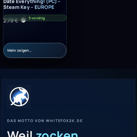
Date Everything! (PC) – Steam Key – EUROPE
Date Everything! (PC) –
Steam Key – EUROPE
5 vorrätig
2,19
€
Mehr zeigen…
DAS MOTTO VON WHITEFOX2K.DE
Weil
zocken