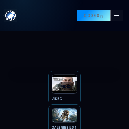
0,00
€
0
VIDEO
VIDEO
GALERIEBILD 1