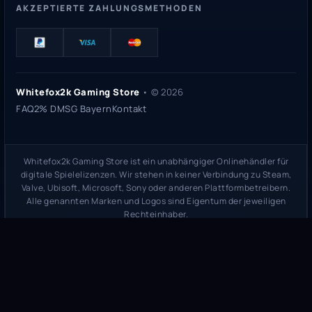
AKZEPTIERTE ZAHLUNGSMETHODEN
Whitefox2k Gaming Store
• ©
2026
FAQ
2% DMSG Bayern
Kontakt
Whitefox2k Gaming Store ist ein unabhängiger Onlinehändler für
digitale Spielelizenzen. Wir stehen in keiner Verbindung zu Steam,
Valve, Ubisoft, Microsoft, Sony oder anderen Plattformbetreibern.
Alle genannten Marken und Logos sind Eigentum der jeweiligen
Rechteinhaber.
Sicherheitsprüfung:
whitefox2k.de auf ScamAdviser prüfen
(
100/100
Stand 31. Mai 2026)