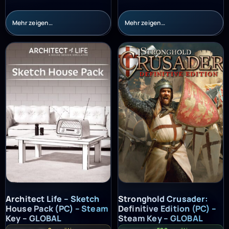
Mehr zeigen…
Mehr zeigen…
Architect Life – Sketch House Pack (PC) – Steam Key – GLOBAL
Stronghold Crusader: Definitiv
Architect Life – Sketch
Stronghold Crusader:
House Pack (PC) – Steam
Definitive Edition (PC) –
Key – GLOBAL
Steam Key – GLOBAL