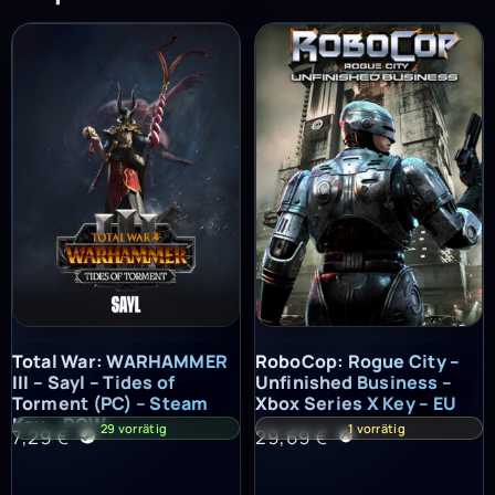
Total War: WARHAMMER III – Sayl – Tides of Torment (PC) – St
RoboCop: Rogue City – Unfinish
Total War: WARHAMMER
RoboCop: Rogue City –
III – Sayl – Tides of
Unfinished Business –
Torment (PC) – Steam
Xbox Series X Key – EU
Key – ROW
29 vorrätig
1 vorrätig
7,29
€
29,69
€