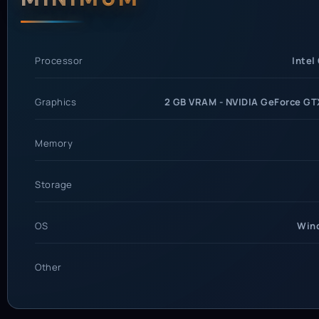
System Requi
Processor
Intel
Graphics
2 GB VRAM - NVIDIA GeForce GT
Memory
Storage
OS
Wind
Other