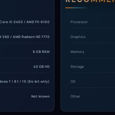
rements
 Core i5-2400 / AMD FX-6100
Processor
X 560 / AMD Radeon HD 7770
Graphics
6 GB RAM
Memory
40 GB HD
Storage
ows 7 / 8.1 / 10 (64-bit only)
OS
Not known
Other