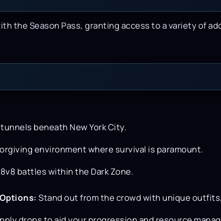
th the Season Pass, granting access to a variety of ad
 tunnels beneath New York City.
nforgiving environment where survival is paramount.
 8v8 battles within the Dark Zone.
 Options:
Stand out from the crowd with unique outfits
pply drops to aid your progression and resource mana