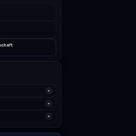
.
schaft