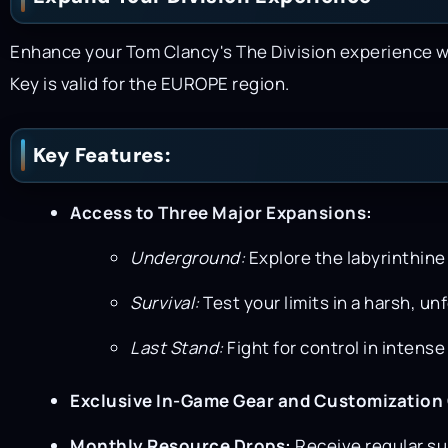
Enhance your Tom Clancy's The Division experience wi
Key is valid for the EUROPE region.
Key Features:
Access to Three Major Expansions:
Underground:
Explore the labyrinthine
Survival:
Test your limits in a harsh, u
Last Stand:
Fight for control in intense
Exclusive In-Game Gear and Customization
Monthly Resource Drops:
Receive regular su