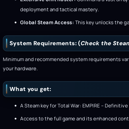
deployment and tactical mastery.
Global Steam Access:
This key unlocks the g
System Requirements: (
Check the Steam
Minimum and recommended system requirements vary. C
your hardware.
What you get:
A Steam key for Total War: EMPIRE – Definitive 
Access to the full game and its enhanced cont