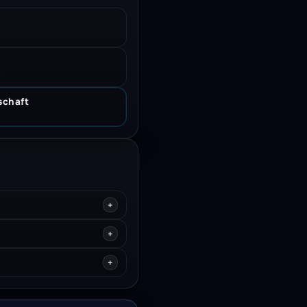
.
schaft