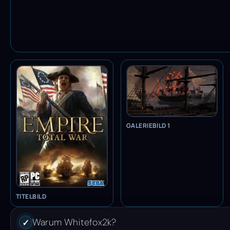
GALERIEBILD 1
TITELBILD
Warum Whitefox2k?
✓