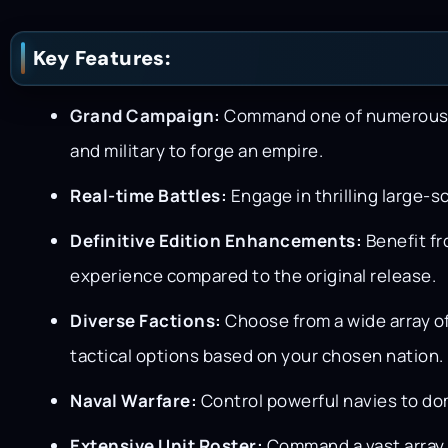
Key Features:
Grand Campaign:
Command one of numerous fa
and military to forge an empire.
Real-time Battles:
Engage in thrilling large-sc
Definitive Edition Enhancements:
Benefit fr
experience compared to the original release.
Diverse Factions:
Choose from a wide array of
tactical options based on your chosen nation.
Naval Warfare:
Control powerful navies to dom
Extensive Unit Roster:
Command a vast array 