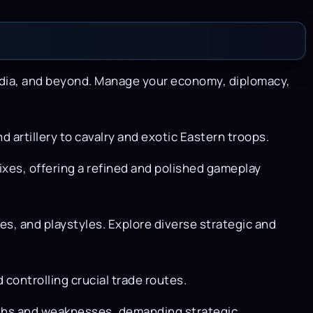
dia, and beyond. Manage your economy, diplomacy,
nd artillery to cavalry and exotic Eastern troops.
xes, offering a refined and polished gameplay
es, and playstyles. Explore diverse strategic and
controlling crucial trade routes.
ngths and weaknesses, demanding strategic