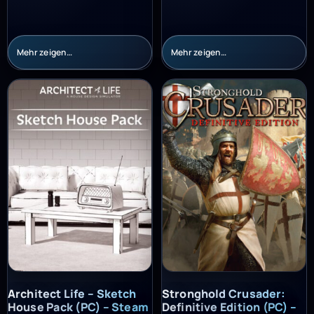
Mehr zeigen…
Mehr zeigen…
Architect Life – Sketch House Pack (PC) – Steam Key – GLOBAL
Stronghold Crusader: Definitiv
Architect Life – Sketch
Stronghold Crusader:
House Pack (PC) – Steam
Definitive Edition (PC) –