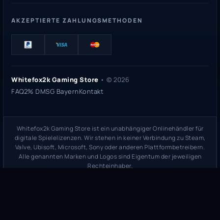
AKZEPTIERTE ZAHLUNGSMETHODEN
Whitefox2k Gaming Store
• ©
2026
FAQ
2% DMSG Bayern
Kontakt
Whitefox2k Gaming Store ist ein unabhängiger Onlinehändler für
digitale Spielelizenzen. Wir stehen in keiner Verbindung zu Steam,
Valve, Ubisoft, Microsoft, Sony oder anderen Plattformbetreibern.
Alle genannten Marken und Logos sind Eigentum der jeweiligen
Rechteinhaber.
Sicherheitsprüfung:
whitefox2k.de auf ScamAdviser prüfen
(
100/100
Stand 31. Mai 2026)