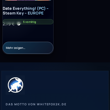
Date Everything! (PC) – Steam Key – EUROPE
Date Everything! (PC) –
Steam Key – EUROPE
5 vorrätig
2,19
€
Mehr zeigen…
DAS MOTTO VON WHITEFOX2K.DE