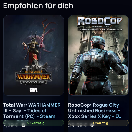
Empfohlen für dich
Total War: WARHAMMER III – Sayl – Tides of Torment (PC) – St
RoboCop: Rogue City – Unfinish
Total War: WARHAMMER
RoboCop: Rogue City –
III – Sayl – Tides of
Unfinished Business –
Torment (PC) – Steam
Xbox Series X Key – EU
Key – ROW
30 vorrätig
1 vorrätig
7,29
€
29,69
€