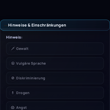
Hinweise & Einschränkungen
Hinweise & Einschrän
Hinweis:
🗡️
Gewalt
🤬
Vulgäre Sprache
🚫
Diskriminierung
💊
Drogen
😱
Angst