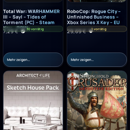
Total War: WARHAMMER III – Sayl – Tides of Torment (PC) – St
RoboCop: Rogue City – Unfinish
Total War: WARHAMMER
RoboCop: Rogue City –
III – Sayl – Tides of
Unfinished Business –
Torment (PC) – Steam
Xbox Series X Key – EU
Key – ROW
30 vorrätig
1 vorrätig
7,29
€
29,69
€
Mehr zeigen…
Mehr zeigen…