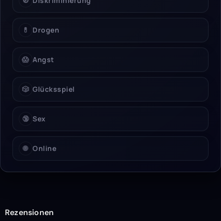
🚫
Diskriminierung
💊
Drogen
😱
Angst
🎲
Glücksspiel
🔞
Sex
🌐
Online
Rezensionen