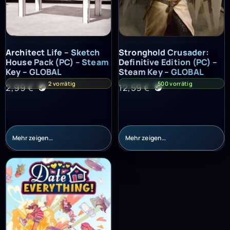
Architect Life – Sketch House Pack (PC) – Steam Key – GLOBAL
Stronghold Crusader: Definitiv
Architect Life – Sketch
Stronghold Crusader:
House Pack (PC) – Steam
Definitive Edition (PC) –
Key – GLOBAL
Steam Key – GLOBAL
2 vorrätig
500 vorrätig
2,99
€
12,59
€
Mehr zeigen…
Mehr zeigen…