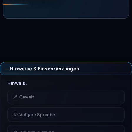
Hinweise & Einschränkungen
Hinweise & Einschrän
Hinweis:
🗡️
Gewalt
🤬
Vulgäre Sprache