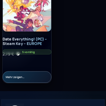
Date Everything! (PC) – Steam Key – EUROPE
Date Everything! (PC) –
Steam Key – EUROPE
5 vorrätig
2,19
€
Mehr zeigen…