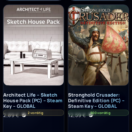
Architect Life – Sketch House Pack (PC) – Steam Key – GLOBAL
Stronghold Crusader: Definitiv
Architect Life – Sketch
Stronghold Crusader:
House Pack (PC) – Steam
Definitive Edition (PC) –
Key – GLOBAL
Steam Key – GLOBAL
2 vorrätig
500 vorrätig
2,89
€
12,59
€