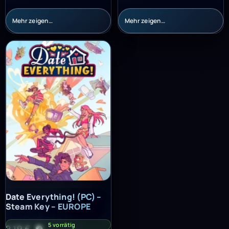
Mehr zeigen…
Mehr zeigen…
Date Everything! (PC) – Steam Key – EUROPE
Date Everything! (PC) –
Steam Key – EUROPE
5 vorrätig
2,19
€