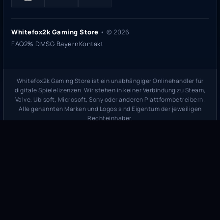
Whitefox2k Gaming Store
• ©
2026
FAQ
2% DMSG Bayern
Kontakt
Whitefox2k Gaming Store ist ein unabhängiger Onlinehändler für
digitale Spielelizenzen. Wir stehen in keiner Verbindung zu Steam,
Valve, Ubisoft, Microsoft, Sony oder anderen Plattformbetreibern.
Alle genannten Marken und Logos sind Eigentum der jeweiligen
Rechteinhaber.
Sicherheitsprüfung:
whitefox2k.de auf ScamAdviser prüfen
(
100/100
Stand 31. Mai 2026)
Trustpilot