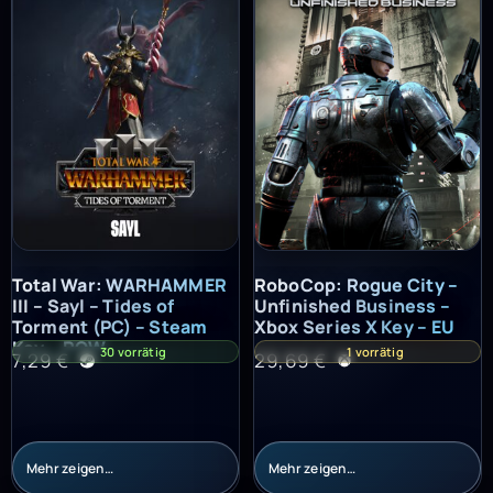
Total War: WARHAMMER III – Sayl – Tides of Torment (PC) – St
RoboCop: Rogue City – Unfinish
Total War: WARHAMMER
RoboCop: Rogue City –
III – Sayl – Tides of
Unfinished Business –
Torment (PC) – Steam
Xbox Series X Key – EU
Key – ROW
30 vorrätig
1 vorrätig
7,29
€
29,69
€
Mehr zeigen…
Mehr zeigen…