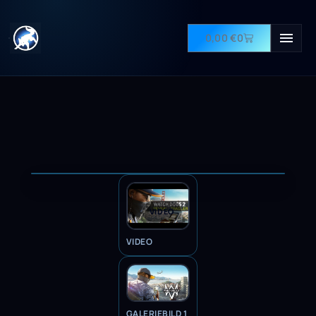
0,00
€
0
VIDEO
VIDEO
GALERIEBILD 1