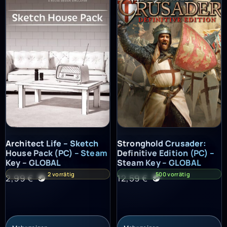
Architect Life – Sketch House Pack (PC) – Steam Key – GLOBAL
Stronghold Crusader: Definitiv
Architect Life – Sketch
Stronghold Crusader:
House Pack (PC) – Steam
Definitive Edition (PC) –
Key – GLOBAL
Steam Key – GLOBAL
2 vorrätig
500 vorrätig
2,99
€
12,59
€