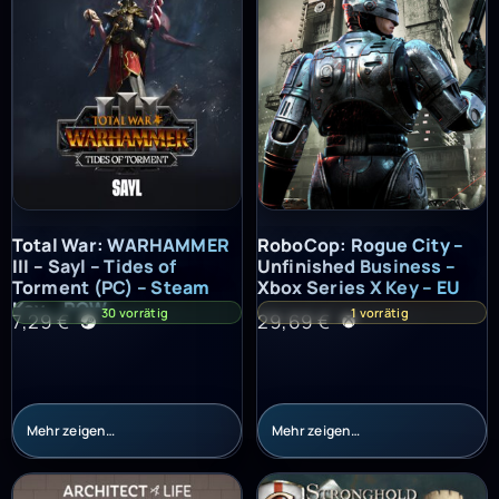
Total War: WARHAMMER III – Sayl – Tides of Torment (PC) – St
RoboCop: Rogue City – Unfinish
Total War: WARHAMMER
RoboCop: Rogue City –
III – Sayl – Tides of
Unfinished Business –
Torment (PC) – Steam
Xbox Series X Key – EU
Key – ROW
30 vorrätig
1 vorrätig
7,29
€
29,69
€
Mehr zeigen…
Mehr zeigen…