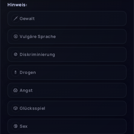
Hinweise & Einschrän
Hinweis:
🗡️
Gewalt
🤬
Vulgäre Sprache
🚫
Diskriminierung
💊
Drogen
😱
Angst
🎲
Glücksspiel
🔞
Sex