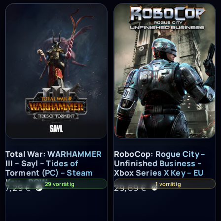
Total War: WARHAMMER III – Sayl – Tides of Torment (PC) – St
RoboCop: Rogue City – Unfinish
Total War: WARHAMMER
RoboCop: Rogue City –
III – Sayl – Tides of
Unfinished Business –
Torment (PC) – Steam
Xbox Series X Key – EU
Key – ROW
29 vorrätig
1 vorrätig
7,29
€
29,69
€