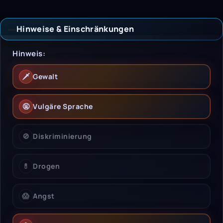
Hinweise & Einschränkungen
Hinweise & Einschrän
Hinweis:
🗡️
Gewalt
🤬
Vulgäre Sprache
🚫
Diskriminierung
💊
Drogen
😱
Angst