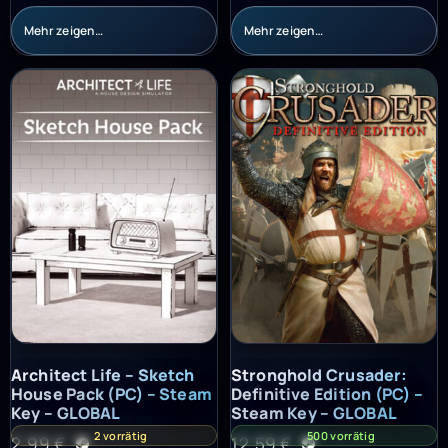
Mehr zeigen…
Mehr zeigen…
Architect Life – Sketch House Pack (PC) – Steam Key – GLOBAL
Stronghold Crusader: Definitiv
Architect Life – Sketch
Stronghold Crusader:
House Pack (PC) – Steam
Definitive Edition (PC) –
Key – GLOBAL
Steam Key – GLOBAL
2 vorrätig
500 vorrätig
2,99
€
12,59
€