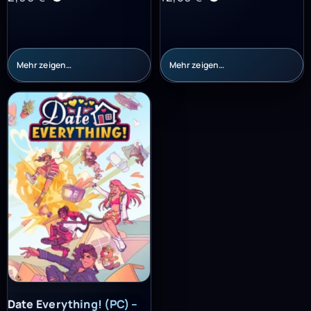
Mehr zeigen…
Mehr zeigen…
Date Everything! (PC) – Steam Key – EUROPE
Date Everything! (PC) –