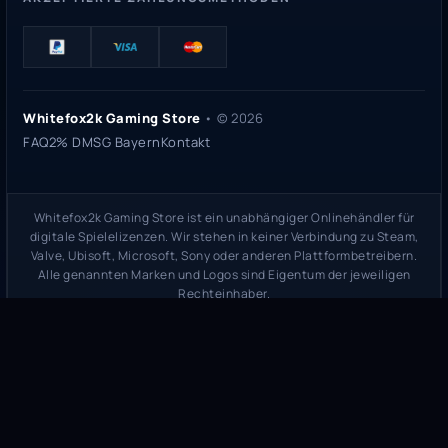
Whitefox2k Gaming Store
• ©
2026
FAQ
2% DMSG Bayern
Kontakt
Whitefox2k Gaming Store ist ein unabhängiger Onlinehändler für
digitale Spielelizenzen. Wir stehen in keiner Verbindung zu Steam,
Valve, Ubisoft, Microsoft, Sony oder anderen Plattformbetreibern.
Alle genannten Marken und Logos sind Eigentum der jeweiligen
Rechteinhaber.
Sicherheitsprüfung:
whitefox2k.de auf ScamAdviser prüfen
(
100/100
Stand 31. Mai 2026)
Trustpilot