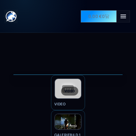
0,00
€
0
VIDEO
VIDEO
GALERIEBILD 1