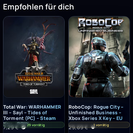
Empfohlen für dich
Total War: WARHAMMER III – Sayl – Tides of Torment (PC) – St
RoboCop: Rogue City – Unfinish
Total War: WARHAMMER
RoboCop: Rogue City –
III – Sayl – Tides of
Unfinished Business –
Torment (PC) – Steam
Xbox Series X Key – EU
Key – ROW
29 vorrätig
1 vorrätig
7,29
€
29,69
€