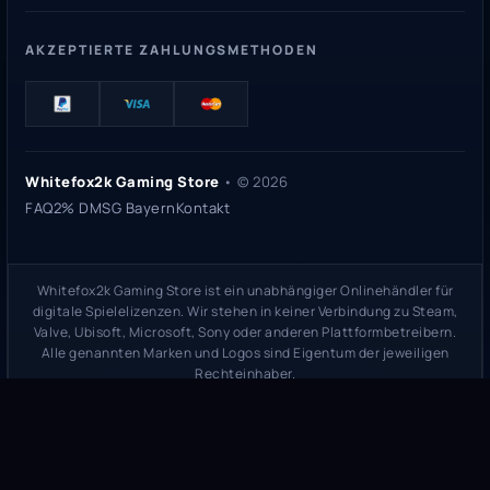
AKZEPTIERTE ZAHLUNGSMETHODEN
Whitefox2k Gaming Store
• ©
2026
FAQ
2% DMSG Bayern
Kontakt
Whitefox2k Gaming Store ist ein unabhängiger Onlinehändler für
digitale Spielelizenzen. Wir stehen in keiner Verbindung zu Steam,
Valve, Ubisoft, Microsoft, Sony oder anderen Plattformbetreibern.
Alle genannten Marken und Logos sind Eigentum der jeweiligen
Rechteinhaber.
Sicherheitsprüfung:
whitefox2k.de auf ScamAdviser prüfen
(
100/100
Stand 31. Mai 2026)