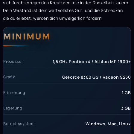
sich furchterregenden Kreaturen, die in der Dunkelheit lauern.
Dein Verstand ist dein wertvollstes Gut, und die Schrecken,
die du erlebst, werden dich unweigerlich fordern.
Systemanforderunge
Systemvoraussetzun
MINIMUM
Prozessor
1,5 GHz Pentium 4 / Athlon MP 1900+
Grafik
GeForce 8300 GS / Radeon 9250
Erinnerung
1 GB
Lagerung
3 GB
Betriebssystem
Windows, Mac, Linux