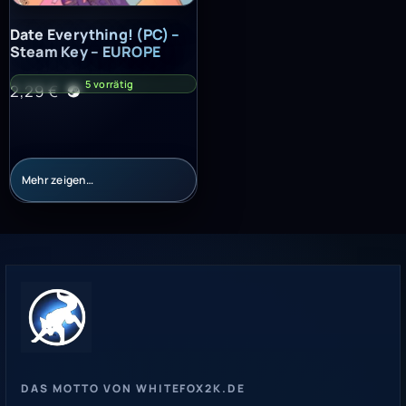
Date Everything! (PC) – Steam Key – EUROPE
Date Everything! (PC) –
Steam Key – EUROPE
5 vorrätig
2,29
€
Mehr zeigen…
DAS MOTTO VON WHITEFOX2K.DE