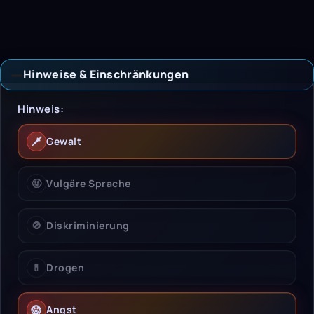
Hinweise & Einschränkungen
Hinweise & Einschrän
Hinweis:
🗡️
Gewalt
🤬
Vulgäre Sprache
🚫
Diskriminierung
💊
Drogen
😱
Angst