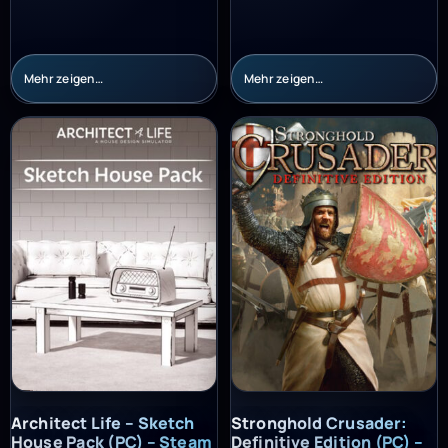
Mehr zeigen…
Mehr zeigen…
Architect Life – Sketch House Pack (PC) – Steam Key – GLOBAL
Stronghold Crusader: Definitiv
Architect Life – Sketch
Stronghold Crusader:
House Pack (PC) – Steam
Definitive Edition (PC) –