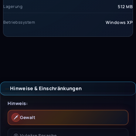
Lagerung
512 MB
Betriebssystem
Windows XP
Hinweise & Einschränkungen
Hinweise & Einschrän
Hinweis:
🗡️
Gewalt
🤬
Vulgäre Sprache