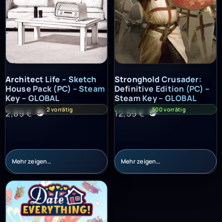
Architect Life – Sketch House Pack (PC) – Steam Key – GLOBAL
Stronghold Crusader: Definitiv
Architect Life – Sketch
Stronghold Crusader:
House Pack (PC) – Steam
Definitive Edition (PC) –
Key – GLOBAL
Steam Key – GLOBAL
2 vorrätig
500 vorrätig
2,89
€
12,59
€
Mehr zeigen…
Mehr zeigen…