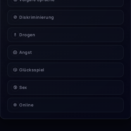
🚫
Diskriminierung
💊
Drogen
😱
Angst
🎲
Glücksspiel
🔞
Sex
🌐
Online