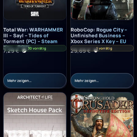
Total War: WARHAMMER III – Sayl – Tides of Torment (PC) – St
RoboCop: Rogue City – Unfinish
Total War: WARHAMMER
RoboCop: Rogue City –
III – Sayl – Tides of
Unfinished Business –
Torment (PC) – Steam
Xbox Series X Key – EU
Key – ROW
30 vorrätig
1 vorrätig
7,29
€
29,69
€
Mehr zeigen…
Mehr zeigen…