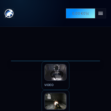
0,00
€
0
VIDEO
VIDEO