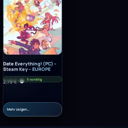
Date Everything! (PC) – Steam Key – EUROPE
Date Everything! (PC) –
Steam Key – EUROPE
5 vorrätig
2,19
€
Mehr zeigen…