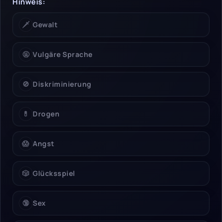
Hinweis:
🗡️
Gewalt
🤬
Vulgäre Sprache
🚫
Diskriminierung
💊
Drogen
😱
Angst
🎲
Glücksspiel
🔞
Sex