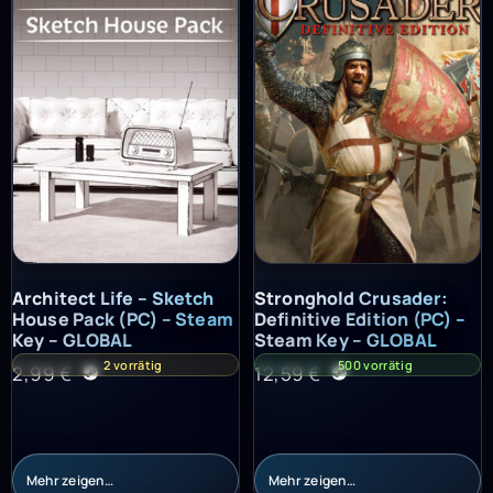
Architect Life – Sketch House Pack (PC) – Steam Key – GLOBAL
Stronghold Crusader: Definitiv
Architect Life – Sketch
Stronghold Crusader:
House Pack (PC) – Steam
Definitive Edition (PC) –
Key – GLOBAL
Steam Key – GLOBAL
2 vorrätig
500 vorrätig
2,99
€
12,59
€
Mehr zeigen…
Mehr zeigen…