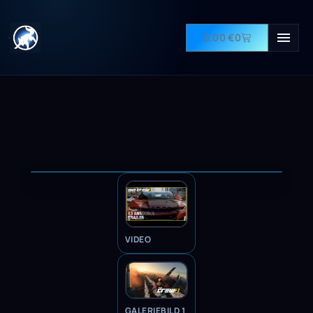
0,00
€
0
VIDEO
VIDEO
GALERIEBILD 1