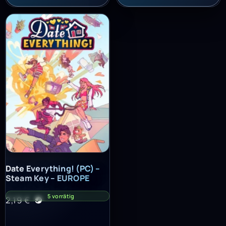
Date Everything! (PC) – Steam Key – EUROPE
Date Everything! (PC) –
Steam Key – EUROPE
5 vorrätig
2,19
€