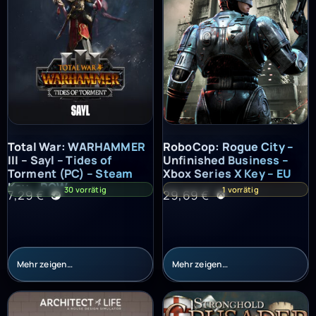
Total War: WARHAMMER III – Sayl – Tides of Torment (PC) – St
RoboCop: Rogue City – Unfinish
Total War: WARHAMMER
RoboCop: Rogue City –
III – Sayl – Tides of
Unfinished Business –
Torment (PC) – Steam
Xbox Series X Key – EU
Key – ROW
30 vorrätig
1 vorrätig
7,29
€
29,69
€
Mehr zeigen…
Mehr zeigen…