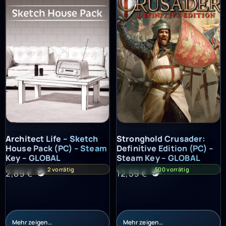
Architect Life – Sketch House Pack (PC) – Steam Key – GLOBAL
Stronghold Crusader: Definitiv
Architect Life – Sketch
Stronghold Crusader:
House Pack (PC) – Steam
Definitive Edition (PC) –
Key – GLOBAL
Steam Key – GLOBAL
2 vorrätig
500 vorrätig
2,89
€
12,59
€
Mehr zeigen…
Mehr zeigen…