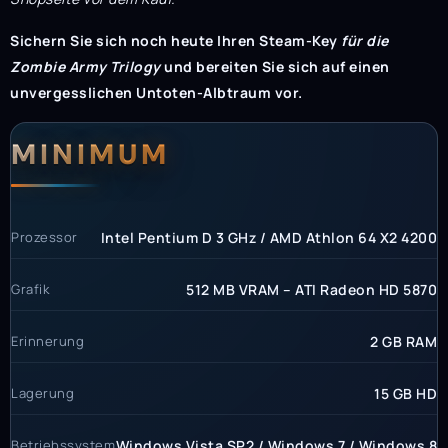
Sichern Sie sich noch heute Ihren Steam-Key
für die
Zombie Army Trilogy
und bereiten Sie sich auf einen
unvergesslichen Untoten-Albtraum vor.
Systemanforderunge
Systemvoraussetzun
MINIMUM
Prozessor
Intel Pentium D 3 GHz / AMD Athlon 64 X2 4200
Grafik
512 MB VRAM – ATI Radeon HD 5870
Erinnerung
2 GB RAM
Lagerung
15 GB HD
Betriebssystem
Windows Vista SP2 / Windows 7 / Windows 8