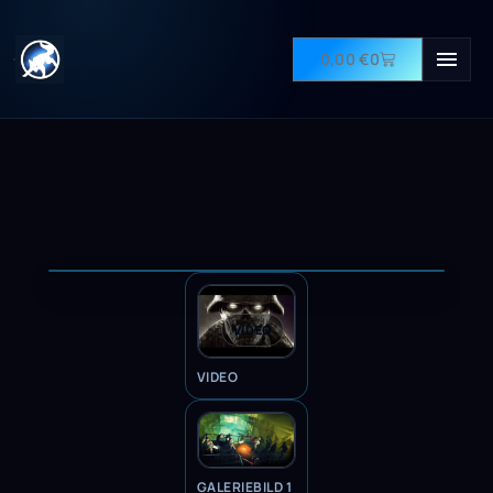
0,00
€
0
VIDEO
VIDEO
GALERIEBILD 1