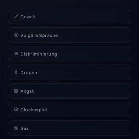
🗡️
Gewalt
🤬
Vulgäre Sprache
🚫
Diskriminierung
💊
Drogen
😱
Angst
🎲
Glücksspiel
🔞
Sex