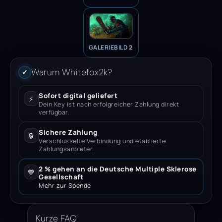
GALERIEBILD 2
Warum Whitefox2k?
✓
Sofort digital geliefert
⚡
Dein Key ist nach erfolgreicher Zahlung direkt
verfügbar.
Sichere Zahlung
🔒
Verschlüsselte Verbindung und etablierte
Zahlungsanbieter.
2 % gehen an die Deutsche Multiple Sklerose
💙
Gesellschaft
Mehr zur Spende
Kurze FAQ