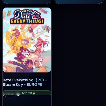
Date Everything! (PC) – Steam Key – EUROPE
Date Everything! (PC) –
Steam Key – EUROPE
5 vorrätig
2,19
€