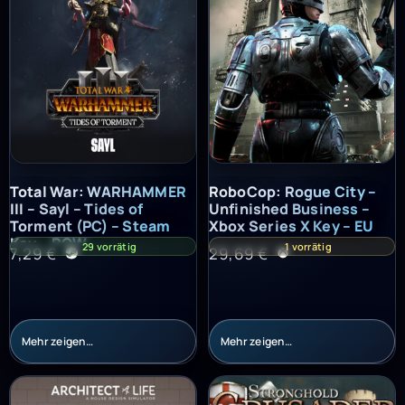
Total War: WARHAMMER III – Sayl – Tides of Torment (PC) – St
RoboCop: Rogue City – Unfinish
Total War: WARHAMMER
RoboCop: Rogue City –
III – Sayl – Tides of
Unfinished Business –
Torment (PC) – Steam
Xbox Series X Key – EU
Key – ROW
29 vorrätig
1 vorrätig
7,29
€
29,69
€
Mehr zeigen…
Mehr zeigen…